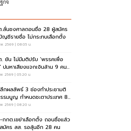
ฐกิจ
.ลั่นชงศาลถอนชื่อ 28 ผู้สมัคร
บัญชีรายชื่อ ไม่กระทบเลือกตั้ง
พ. 2569 | 08:05 น.
. ยัน ไม่มีมติปรับ 'พรรคเพื่อ
' ปมหาเสียงแจกเงินล้าน 9 คน/
พ. 2569 | 05:20 น.
ะลึกผลลัพธ์ 3 ช่องทำประชามติ
ธรรมนูญ กำหนดชะตาประเทศ 8
.นี้
พ. 2569 | 08:20 น.
-กกต.เขย่าเลือกตั้ง ถอนชื่อแล้ว
ู้สมัคร สส. รอลุ้นอีก 28 คน