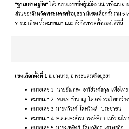
"ฐานเศรษฐกิจ"
ได้รวบรวมรายชื่อผู้สมัคร สส. พร้อมหมา
ส่วนของ
จังหวัดพระนครศรีอยุธยา
มีเขตเลือกตั้ง รวม 
รายละเอียด ทั้งหมายเลข และ สังกัดพรรคทั้งหมดได้ที่นี่
เขตเลือกตั้งที่ 1
อ.บางบาล, อ.พระนครศรีอยุธยา
หมายเลข 1 นายอัณณพ อารีย์วงศ์สกุล เพื่อไทย
หมายเลข 2 พ.ต.ท.ชำนาญ โตวงษ์ รวมไทยสร้าง
หมายเลข 3 นายทวิวงศ์ โตทวิวงศ์ ประชาชน
หมายเลข 4 พ.ต.อ.พงศ์พล พงษ์พิลา เสรีรวมไท
หมายเลข 5 นายชยพัทธ์ รัตนกสิกร เศรษฐกิจ