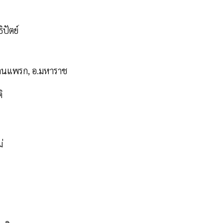
ปัตย์
บ้านแพรก, อ.มหาราช
ิ
่