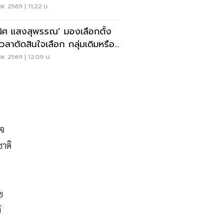
พ. 2569 | 11:22 น.
ิศ แสงสุพรรณ’ มองเลือกตั้ง
เวลาตัดสินใจเลือก กลุ่มเดิมหรือ
มใหม่
พ. 2569 | 12:09 น.
ิจ
าติ
ย
์