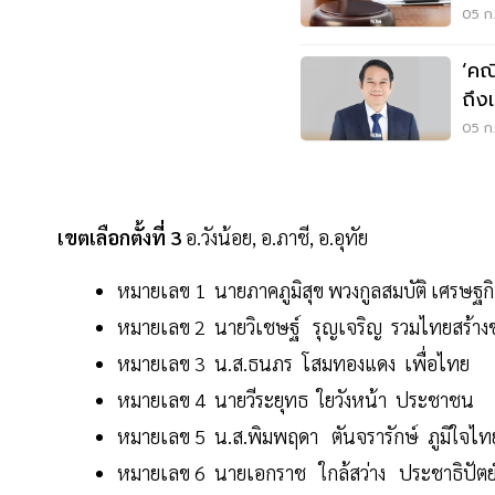
05 ก.
‘คณ
ถึง
กลุ่
05 ก.
เขตเลือกตั้งที่ 3
อ.วังน้อย, อ.ภาชี, อ.อุทัย
หมายเลข 1 นายภาคภูมิสุข พวงกูลสมบัติ เศรษฐก
หมายเลข 2 นายวิเชษฐ์ รุญเจริญ รวมไทยสร้างช
หมายเลข 3 น.ส.ธนภร โสมทองแดง เพื่อไทย
หมายเลข 4 นายวีระยุทธ ใยวังหน้า ประชาชน
หมายเลข 5 น.ส.พิมพฤดา ตันจรารักษ์ ภูมิใจไท
หมายเลข 6 นายเอกราช ใกล้สว่าง ประชาธิปัตย