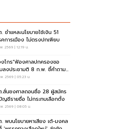
. ชำแหละนโยบายใช้เงิน 51
คการเมือง ไม่ตรงปกเพียบ
พ. 2569 | 12:19 น.
ืองไกร”ฟ้องศาลปกครองขอ
ับลงประชามติ 8 ก.พ. ชี้คำถาม
ชอบ
พ. 2569 | 05:23 น.
.ลั่นชงศาลถอนชื่อ 28 ผู้สมัคร
บัญชีรายชื่อ ไม่กระทบเลือกตั้ง
พ. 2569 | 08:05 น.
. พบนโยบายหาเสียง เต้-มงคล
ติ์ 'พรรคทางเลือกใหม่' ส่อขัด