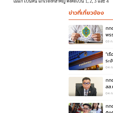
ไม่แก้ เป็นต้น แก้เรื่องที่สำคัญ ดังต่อไปนี้ 1, 2, 3 และ 4
ข่าวที่เกี่ยวข้อง
กกต
พรร
03 ก.
“เร
ระง
ไม่
04 ก.
กกต
สส.
04 ก.
กกต
กิต