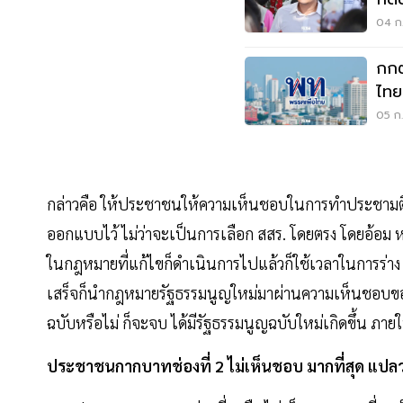
กม.
04 ก.
กกต
ไทย
วัน
05 ก.
กล่าวคือ ให้ประชาชนให้ความเห็นชอบในการทำประชามติครั้ง
ออกแบบไว้ ไม่ว่าจะเป็นการเลือก สสร. โดยตรง โดยอ้อม หร
ในกฎหมายที่แก้ไขก็ดำเนินการไปแล้วก็ใช้เวลาในการร่าง 
เสร็จก็นำกฎหมายรัฐธรรมนูญใหม่มาผ่านความเห็นชอบของสภาแ
ฉบับหรือไม่ ก็จะจบ ได้มีรัฐธรรมนูญฉบับใหม่เกิดขึ้น ภายใ
ประชาชนกากบาทช่องที่ 2 ไม่เห็นชอบ มากที่สุด แปลว