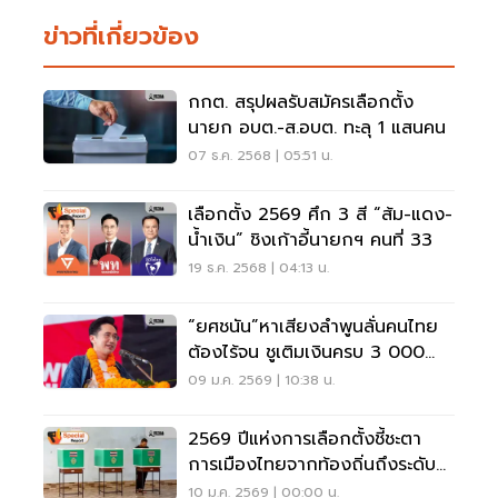
ข่าวที่เกี่ยวข้อง
กกต. สรุปผลรับสมัครเลือกตั้ง
นายก อบต.-ส.อบต. ทะลุ 1 แสนคน
07 ธ.ค. 2568 | 05:51 น.
เลือกตั้ง 2569 ศึก 3 สี “ส้ม-แดง-
น้ำเงิน” ชิงเก้าอี้นายกฯ คนที่ 33
19 ธ.ค. 2568 | 04:13 น.
“ยศชนัน”หาเสียงลำพูนลั่นคนไทย
ต้องไร้จน ชูเติมเงินครบ 3 000
บาท ช่วย
09 ม.ค. 2569 | 10:38 น.
2569 ปีแห่งการเลือกตั้งชี้ชะตา
การเมืองไทยจากท้องถิ่นถึงระดับ
ชาติ
10 ม.ค. 2569 | 00:00 น.