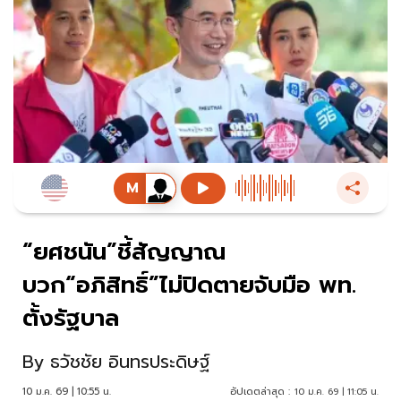
“ยศชนัน”ชี้สัญญาณ
บวก“อภิสิทธิ์”ไม่ปิดตายจับมือ พท.
ตั้งรัฐบาล
By
ธวัชชัย อินทรประดิษฐ์
10 ม.ค. 69 | 10:55 น.
อัปเดตล่าสุด :
10 ม.ค. 69 | 11:05 น.