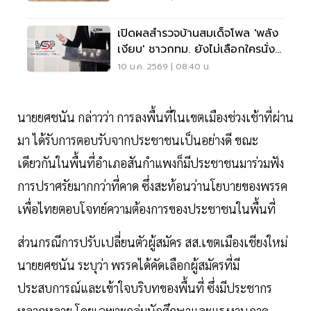
เปิดผลสำรวจบ้านสมเด็จโพล 'พลัง
เงียบ' ชาวกทม. ยังไม่เลือกใครนั่ง
นายกฯ นำโด่ง
10 ม.ค. 2569 | 08:40 น.
นายยศชนัน กล่าวว่า การลงพื้นที่ในเขตเมืองช่วงเช้าที่ผ่าน
มา ได้รับการตอบรับจากประชาชนเป็นอย่างดี ขณะ
เดียวกันในพื้นที่อำเภอสันกำแพงก็มีประชาชนมาร่วมฟัง
การปราศรัยมากกว่าที่คาด ซึ่งสะท้อนว่านโยบายของพรรค
เพื่อไทยตอบโจทย์ความต้องการของประชาชนในพื้นที่
ส่วนกรณีการปรับเปลี่ยนตัวผู้สมัคร สส.เขตเมืองเชียงใหม่
นายยศชนัน ระบุว่า พรรคได้คัดเลือกผู้สมัครที่มี
ประสบการณ์และเข้าใจบริบทของพื้นที่ ซึ่งมีประชากร
หลากหลาย โดยเฉพาะกลุ่มนักศึกษาและแรงงานภาค