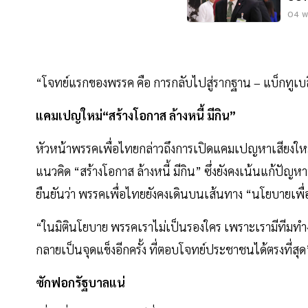
04 พ.
“โจทย์แรกของพรรค คือ การกลับไปสู่รากฐาน – แบ็กทูเบ
แคมเปญใหม่“สร้างโอกาส ล้างหนี้ มีกิน”
หัวหน้าพรรคเพื่อไทยกล่าวถึงการเปิดแคมเปญหาเสียงใหม
แนวคิด “สร้างโอกาส ล้างหนี้ มีกิน” ซึ่งยังคงเน้นแก้
ยืนยันว่า พรรคเพื่อไทยยังคงเดินบนเส้นทาง “นโยบายเพ
“ในมิตินโยบาย พรรคเราไม่เป็นรองใคร เพราะเรามีทีมทำงา
กลายเป็นจุดแข็งอีกครั้ง ที่ตอบโจทย์ประชาชนได้ตรงที่สุด
ซักฟอกรัฐบาลแน่