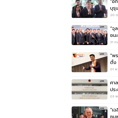
“อภ
บุรุ
20 ต.
“จุ
ชนะ
31 ต.
“พร
ตั้
01 พ.
ศาล
ประ
รัฐ
03 พ.
“เฉ
ซบพ