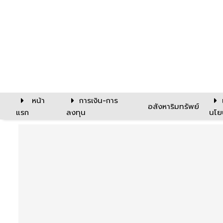
หน้า
การเงิน-การ
อสังหาริมทรัพย์
แรก
ลงทุน
นโย