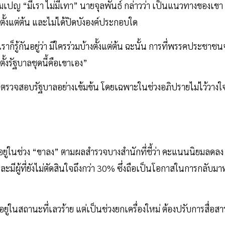
คมเปญ “มีเรา ไม่มีเทา” นายจุลพันธ์ กล่าวว่า เป็นแนวทางของเขา
ลตั้งแต่ต้น และไม่ได้ปิดบังองค์ประกอบใด
ก็รู้กันอยู่ว่า มีใครร่วมบ้างตั้งแต่ต้น ฉะนั้น การที่พรรคประชาช
ั้งรัฐบาลชุดนี้คือเขาเอง”
ที่ตรวจสอบรัฐบาลอย่างเข้มข้น โดยเฉพาะในช่วงอภิปรายไม่ไว้วางใ
จอยู่ในช่วง “ขาลง” ตามผลสำรวจบางสำนักที่ชี้ว่า คะแนนนิยมลดลง
มีผู้ที่ยังไม่ตัดสินใจถึงกว่า 30% ซึ่งถือเป็นโอกาสในการกลับมา
้อยู่ในสถานะที่เลวร้าย แต่เป็นช่วงยกเครื่องใหม่ ต้องปรับการสื่อสา