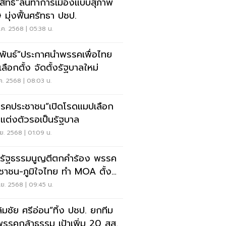
ิสิทธิ์”ลั่นทำการเมืองแบบสุภาพ
ษ มุ่งฟื้นศรัทธา ปชป.
ค. 2568 | 05:38 น.
ลพันธ์”ประกาศนำพรรคเพื่อไทย
เลือกตั้ง จัดตั้งรัฐบาลใหม่
ค. 2568 | 08:03 น.
รคประชาชน”เปิดโรดแมปเลือก
ง แต่งตัวรอเป็นรัฐบาล
ย. 2568 | 01:09 น.
รัฐธรรมนูญตีตกคำร้อง พรรค
ชาชน-ภูมิใจไทย ทำ MOA ตั้ง
บาล
ย. 2568 | 09:45 น.
ลิมชัย ศรีอ่อน”ทิ้ง ปชป. ยกทีม
รรคกล้าธรรม เป้าเพิ่ม 20 สส.