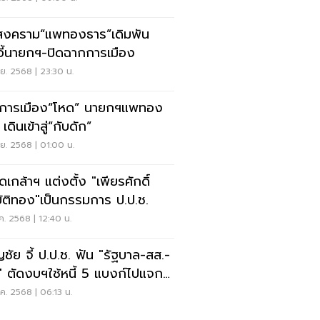
ิสงคราม“แพทองธาร”เดิมพัน
าอี้นายกฯ-ปิดฉากการเมือง
.ย. 2568 | 23:30 น.
การเมือง“โหด” นายกฯแพทอง
เดินเข้าสู่“กับดัก”
.ย. 2568 | 01:00 น.
ดเกล้าฯ แต่งตั้ง "เพียรศักดิ์
ัติทอง"เป็นกรรมการ ป.ป.ช.
ค. 2568 | 12:40 น.
ชัย จี้ ป.ป.ช. ฟัน "รัฐบาล-สส.-
" ตัดงบฯใช้หนี้ 5 แบงก์ไปแจก
หมื่น
ค. 2568 | 06:13 น.