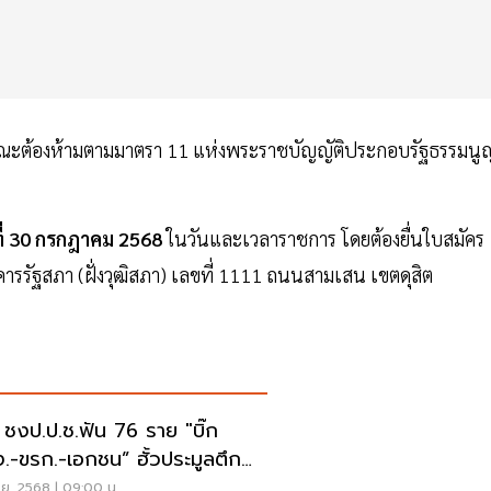
ักษณะต้องห้ามตามมาตรา 11 แห่งพระราชบัญญัติประกอบรัฐธรรมนู
ธที่ 30 กรกฎาคม 2568
ในวันและเวลาราชการ โดยต้องยื่นใบสมัคร
คารรัฐสภา (ฝั่งวุฒิสภา) เลขที่ 1111 ถนนสามเสน เขตดุสิต
 ชงป.ป.ช.ฟัน 76 ราย "บิ๊ก
.-ขรก.-เอกชน” ฮั้วประมูลตึก
.
.ย. 2568 | 09:00 น.