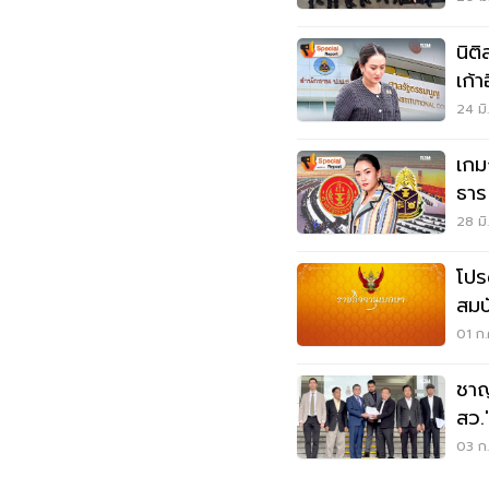
นิต
เก้
24 มิ
เกม
ธาร 
28 มิ
โปร
สมบ
01 ก.
ชาญ
สว.
เงิน
03 ก.