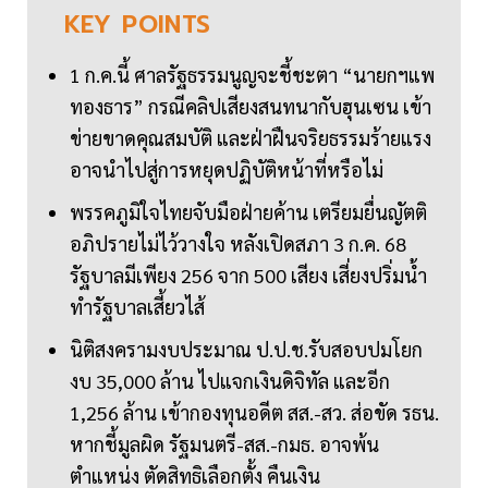
KEY
POINTS
1 ก.ค.นี้ ศาลรัฐธรรมนูญจะชี้ชะตา “นายกฯแพ
ทองธาร” กรณีคลิปเสียงสนทนากับฮุนเซน เข้า
ข่ายขาดคุณสมบัติ และฝ่าฝืนจริยธรรมร้ายแรง
อาจนำไปสู่การหยุดปฏิบัติหน้าที่หรือไม่
พรรคภูมิใจไทยจับมือฝ่ายค้าน เตรียมยื่นญัตติ
อภิปรายไม่ไว้วางใจ หลังเปิดสภา 3 ก.ค. 68
รัฐบาลมีเพียง 256 จาก 500 เสียง เสี่ยงปริ่มน้ำ
ทำรัฐบาลเสี้ยวไส้
นิติสงครามงบประมาณ ป.ป.ช.รับสอบปมโยก
งบ 35,000 ล้าน ไปแจกเงินดิจิทัล และอีก
1,256 ล้าน เข้ากองทุนอดีต สส.-สว. ส่อขัด รธน.
หากชี้มูลผิด รัฐมนตรี-สส.-กมธ. อาจพ้น
ตำแหน่ง ตัดสิทธิเลือกตั้ง คืนเงิน