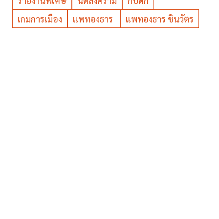
รายงานพิเศษ
นิติสงคราม
กับดัก
เกมการเมือง
แพทองธาร
แพทองธาร ชินวัตร