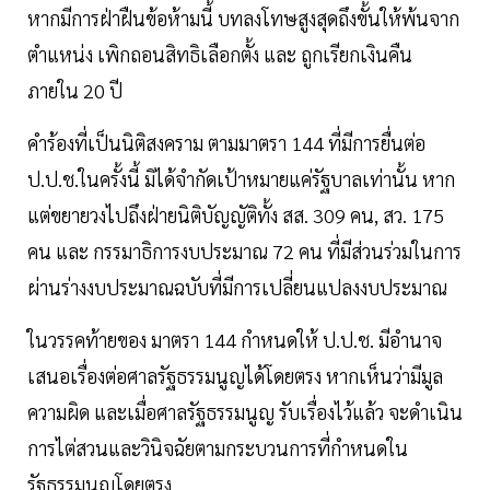
หากมีการฝ่าฝืนข้อห้ามนี้ บทลงโทษสูงสุดถึงขั้นให้พ้นจาก
ตำแหน่ง เพิกถอนสิทธิเลือกตั้ง และ ถูกเรียกเงินคืน
ภายใน 20 ปี
คำร้องที่เป็นนิติสงคราม ตามมาตรา 144 ที่มีการยื่นต่อ
ป.ป.ช.ในครั้งนี้ มิได้จำกัดเป้าหมายแค่รัฐบาลเท่านั้น หาก
แต่ขยายวงไปถึงฝ่ายนิติบัญญัติทั้ง สส. 309 คน, สว. 175
คน และ กรรมาธิการงบประมาณ 72 คน ที่มีส่วนร่วมในการ
ผ่านร่างงบประมาณฉบับที่มีการเปลี่ยนแปลงงบประมาณ
ในวรรคท้ายของ มาตรา 144 กำหนดให้ ป.ป.ช. มีอำนาจ
เสนอเรื่องต่อศาลรัฐธรรมนูญได้โดยตรง หากเห็นว่ามีมูล
ความผิด และเมื่อศาลรัฐธรรมนูญ รับเรื่องไว้แล้ว จะดำเนิน
การไต่สวนและวินิจฉัยตามกระบวนการที่กำหนดใน
รัฐธรรมนูญโดยตรง