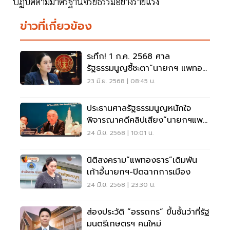
ปฏิบัติตามมาตรฐานจริยธรรมอย่างร้ายแรง
ข่าวที่เกี่ยวข้อง
ระทึก! 1 ก.ค. 2568 ศาล
รัฐธรรมนูญชี้ชะตา“นายกฯ แพทอง
ธาร”
23 มิ.ย. 2568 | 08:45 น.
ประธานศาลรัฐธรรมนูญหนักใจ
พิจารณาคดีคลิปเสียง“นายกฯแพ
ทองธาร”
24 มิ.ย. 2568 | 10:01 น.
นิติสงคราม“แพทองธาร”เดิมพัน
เก้าอี้นายกฯ-ปิดฉากการเมือง
24 มิ.ย. 2568 | 23:30 น.
ส่องประวัติ “อรรถกร“ ขึ้นชั้นว่าที่รัฐ
มนตรีเกษตรฯ คนใหม่