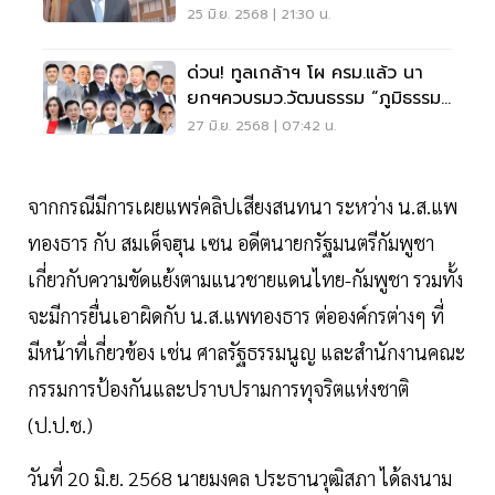
25 มิ.ย. 2568 | 21:30 น.
ด่วน! ทูลเกล้าฯ โผ ครม.แล้ว นา
ยกฯควบรมว.วัฒนธรรม “ภูมิธรรม”
มท.1
27 มิ.ย. 2568 | 07:42 น.
จากกรณีมีการเผยแพร่คลิปเสียงสนทนา ระหว่าง น.ส.แพ
ทองธาร กับ สมเด็จฮุน เซน อดีตนายกรัฐมนตรีกัมพูชา
เกี่ยวกับความขัดแย้งตามแนวชายแดนไทย-กัมพูชา รวมทั้ง
จะมีการยื่นเอาผิดกับ น.ส.แพทองธาร ต่อองค์กรต่างๆ ที่
มีหน้าที่เกี่ยวข้อง เช่น ศาลรัฐธรรมนูญ และสำนักงานคณะ
กรรมการป้องกันและปราบปรามการทุจริตแห่งชาติ
(ป.ป.ช.)
วันที่ 20 มิ.ย. 2568 นายมงคล ประธานวุฒิสภา ได้ลงนาม