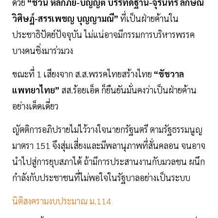
ด้วย
“ชวน หลีกภัย-บัญญัติ บรรทัดฐาน-จุรินทร์ ลักษณ
วิศิษฏ์-สรรเพชญ บุญญามณี”
ที่เป็นฝ่ายค้านใน
ประชาธิปัตย์ปัจจุบัน ไม่แน่อาจมีกรรมการบริหารพรรค
บางคนชิ่งมาร่วมวง
ขณะที่ 1 เสียงจาก ส.ส.พรรคไทยสร้างไทย
“ชัชวาล
แพทยาไทย”
สส.ร้อยเอ็ด ก็ยืนยันมั่นคงว่าเป็นฝ่ายค้าน
อย่างเด็ดเดี่ยว
ญัตติการอภิปรายไม่ไว้วางใจนายกรัฐนตรี ตามรัฐธรรมนูญ
มาตรา 151 จึงสุ่มเสี่ยงและมีพลานุภาพที่สั่นคลอน จนอาจ
นำไปสู่การยุบสภาได้ ถ้ามีการประสานงานกับมวลชน ผนึก
กำลังกับประชาชนที่ไม่พอใจในรัฐบาลอย่างเป็นระบบ
นิติสงครามงบประมาณ ม.114