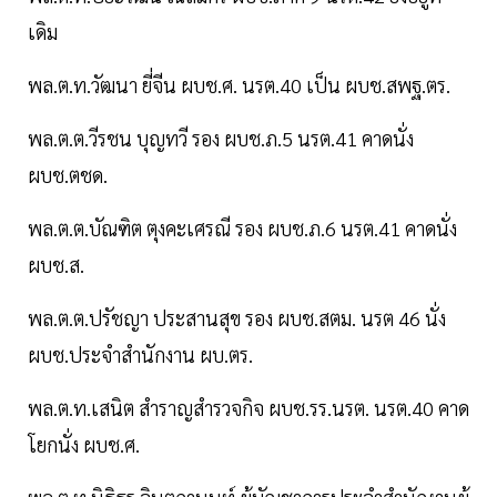
เดิม
พล.ต.ท.วัฒนา ยี่จีน ผบช.ศ. นรต.40 เป็น ผบช.สพฐ.ตร.
พล.ต.ต.วีรชน บุญทวี รอง ผบช.ภ.5 นรต.41 คาดนั่ง
ผบช.ตชด.
พล.ต.ต.บัณฑิต ตุงคะเศรณี รอง ผบช.ภ.6 นรต.41 คาดนั่ง
ผบช.ส.
พล.ต.ต.ปรัชญา ประสานสุข รอง ผบช.สตม. นรต 46 นั่ง
ผบช.ประจำสำนักงาน ผบ.ตร.
พล.ต.ท.เสนิต สำราญสำรวจกิจ ผบช.รร.นรต. นรต.40 คาด
โยกนั่ง ผบช.ศ.