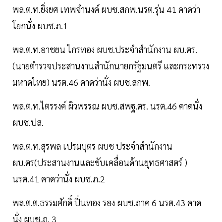
พล.ต.ท.ยิ่งยศ เทพจำนงค์ ผบช.สกพ.นรต.รุ่น 41 คาดว่า
โยกนั่ง ผบช.ภ.1
พล.ต.ท.อาชยน ไกรทอง ผบช.ประจำสำนักงาน ผบ.ตร.
(นายตำรวจประสานงานสำนักนายกรัฐมนตรี และกระทรวง
มหาดไทย) นรต.46 คาดว่านั่ง ผบช.สกพ.
พล.ต.ท.ไตรรงค์ ผิวพรรณ ผบช.สพฐ.ตร. นรต.46 คาดนั่ง
ผบช.ปส.
พล.ต.ท.สุรพล เปรมบุตร ผบช ประจำสำนักงาน
ผบ.ตร(ประสานงานและขับเคลื่อนด้านยุทธศาสตร์ )
นรต.41 คาดว่านั่ง ผบช.ภ.2
พล.ต.ต.ธรรมศักดิ์ ปิ่นทอง รอง ผบช.ภาค 6 นรต.43 คาด
นั่ง ผบช.ภ. 3