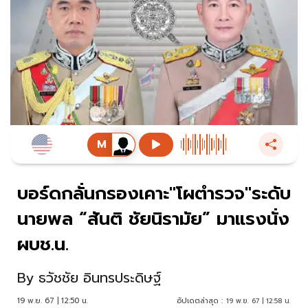
บอร์ดกลั่นกรองเคาะ"โผตำรวจ"ระดับ
นายพล “สันติ ชัยนิรามัย” มาแรงนั่ง
ผบช.น.
By
ธวัชชัย อินทรประดิษฐ์
19 พ.ย. 67 | 12:50 น.
อัปเดตล่าสุด :
19 พ.ย. 67 | 12:58 น.