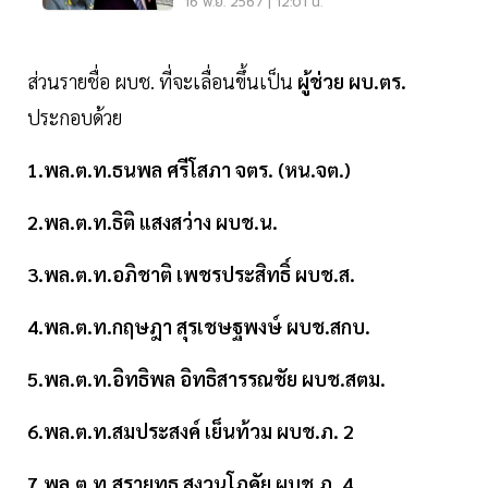
โยกย้าย
16 พ.ย. 2567 | 12:01 น.
ส่วนรายชื่อ ผบช. ที่จะเลื่อนขึ้นเป็น
ผู้ช่วย ผบ.ตร.
ประกอบด้วย
1.พล.ต.ท.ธนพล ศรีโสภา จตร. (หน.จต.)
2.พล.ต.ท.ธิติ แสงสว่าง ผบช.น.
3.พล.ต.ท.อภิชาติ เพชรประสิทธิ์ ผบช.ส.
4.พล.ต.ท.กฤษฎา สุรเชษฐพงษ์ ผบช.สกบ.
5.พล.ต.ท.อิทธิพล อิทธิสารรณชัย ผบช.สตม.
6.พล.ต.ท.สมประสงค์ เย็นท้วม ผบช.ภ. 2
7.พล.ต.ท.สรายุทธ สงวนโภคัย ผบช.ภ. 4