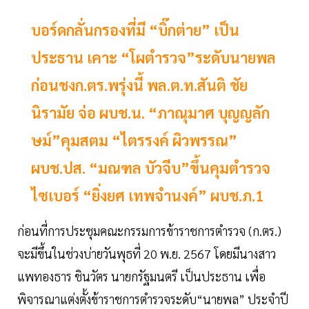
บอร์ดกลั่นกรองที่มี “บิ๊กต่าย” เป็น
ประธาน เคาะ “โผตำรวจ”ระดับนายพล
ก่อนชงก.ตร.พรุ่งนี้ พล.ต.ท.สันติ ชัย
นิรามัย จ่อ ผบช.น. “ภาณุมาศ บุญญลัก
ษม์”คุมสตม “ไตรรงค์ ผิวพรรณ”
ผบช.ปส. “มณฑล บัวจีบ”ขึ้นคุมตำรวจ
ไซเบอร์ “ยิ่งยศ เทพจำนงค์” ผบช.ภ.1
ก่อนที่การประชุมคณะกรรมการข้าราชการตำรวจ (ก.ตร.)
จะมีขึ้นในช่วงบ่ายวันพุธที่ 20 พ.ย. 2567 โดยมีนางสาว
แพทองธาร ชินวัตร นายกรัฐมนตรี เป็นประธาน เพื่อ
พิจารณาแต่งตั้งข้าราชการตำรวจระดับ“นายพล” ประจำปี