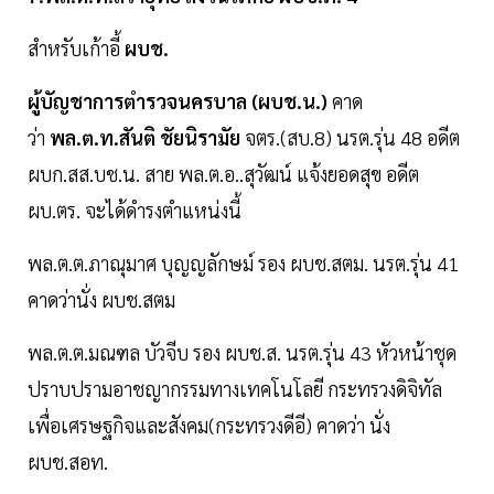
สำหรับเก้าอี้
ผบช.
ผู้บัญชาการตำรวจนครบาล (ผบช.น.)
คาด
ว่า
พล.ต.ท.สันติ ชัยนิรามัย
จตร.(สบ.8) นรต.รุ่น 48 อดีต
ผบก.สส.บช.น. สาย พล.ต.อ..สุวัฒน์ แจ้งยอดสุข อดีต
ผบ.ตร. จะได้ดำรงตำแหน่งนี้
พล.ต.ต.ภาณุมาศ บุญญลักษม์ รอง ผบช.สตม. นรต.รุ่น 41
คาดว่านั่ง ผบช.สตม
พล.ต.ต.มณฑล บัวจีบ รอง ผบช.ส. นรต.รุ่น 43 หัวหน้าชุด
ปราบปรามอาชญากรรมทางเทคโนโลยี กระทรวงดิจิทัล
เพื่อเศรษฐกิจและสังคม(กระทรวงดีอี) คาดว่า นั่ง
ผบช.สอท.