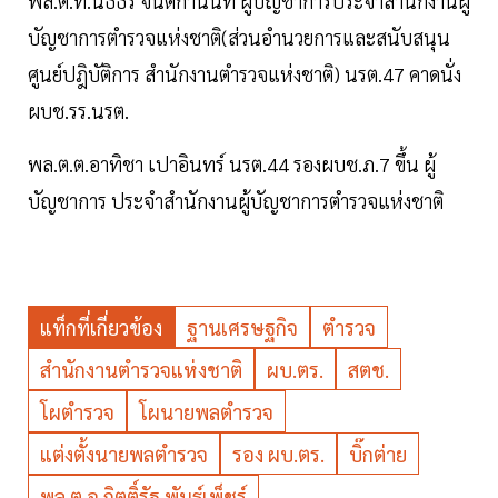
พล.ต.ท.นิธิธร จินตกานนท์ ผู้บัญชาการประจำสำนักงานผู้
บัญชาการตำรวจแห่งชาติ(ส่วนอำนวยการและสนับสนุน
ศูนย์ปฎิบัติการ สำนักงานตำรวจแห่งชาติ) นรต.47 คาดนั่ง
ผบช.รร.นรต.
พล.ต.ต.อาทิชา เปาอินทร์ นรต.44 รองผบช.ภ.7 ขึ้น ผู้
บัญชาการ ประจำสำนักงานผู้บัญชาการตำรวจแห่งชาติ
แท็กที่เกี่ยวข้อง
ฐานเศรษฐกิจ
ตำรวจ
สำนักงานตำรวจแห่งชาติ
ผบ.ตร.
สตช.
โผตำรวจ
โผนายพลตำรวจ
แต่งตั้งนายพลตำรวจ
รอง ผบ.ตร.
บิ๊กต่าย
พล.ต.อ.กิตติ์รัฐ พันธุ์เพ็ชร์