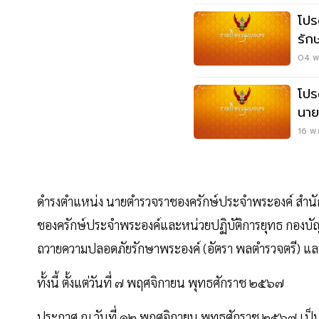
โปร
รัก
พระ
04 พ.
โปร
นาย
68 
16 พ.
ดํารงตําแหน่ง นายตํารวจราชองครักษ์ประจําพระองค์ สํา
ชองครักษ์ประจําพระองค์และหน่วยปฏิบัติการยุทธ กองบ
ถวายความปลอดภัยรักษาพระองค์ (อัตรา พลตํารวจตรี) แ
ทั้งนี้ ตั้งแต่วันที่ ๗ พฤศจิกายน พุทธศักราช ๒๕๖๗
ประกาศ ณ วันที่ ๑๒ พฤศจิกายน พุทธศักราช ๒๕๖๗ เป็นปี