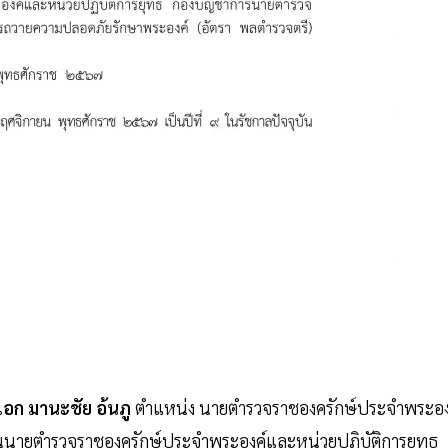
อก มานะชัย อ้นภู
ตําแหน่ง นายตํารวจราชองครักษ์ประจําพระอง
านนายตํารวจราชองครักษ์ประจําพระองค์และหน่วยปฏิบัติการยุทธ