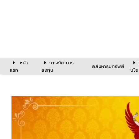
หน้า
การเงิน-การ
อสังหาริมทรัพย์
แรก
ลงทุน
นโย