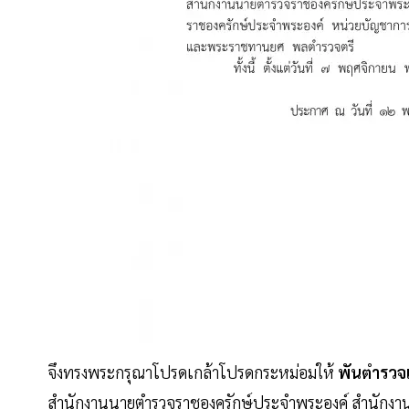
จึงทรงพระกรุณาโปรดเกล้าโปรดกระหม่อมให้
พันตํารวจเ
สํานักงานนายตํารวจราชองครักษ์ประจําพระองค์ สํานักง