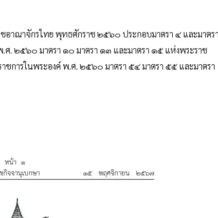
ราชอาณาจักรไทย พุทธศักราช ๒๕๖๐ ประกอบมาตรา ๔ และมาตร
 พ.ศ. ๒๕๖๐ มาตรา ๑๐ มาตรา ๑๓ และมาตรา ๑๕ แห่งพระราช
งราชการในพระองค์ พ.ศ. ๒๕๖๐ มาตรา ๕๔ มาตรา ๕๕ และมาตรา