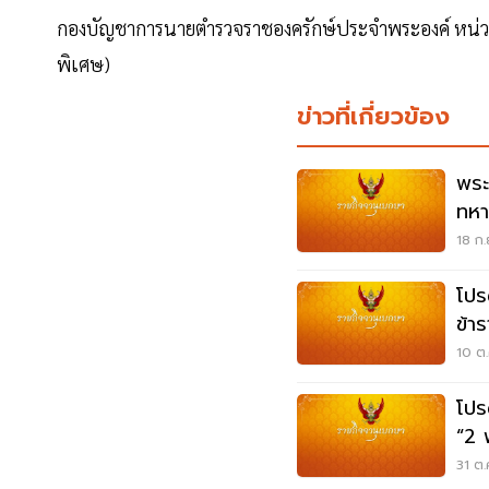
กองบัญชาการนายตํารวจราชองครักษ์ประจําพระองค์ หน่
พิเศษ)
ข่าวที่เกี่ยวข้อง
พระ
ทหา
ร.อ
18 ก.
โปร
ข้า
สัญ
10 ต.
โปร
“2 
ยศ 
31 ต.