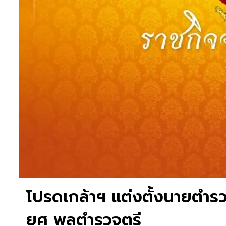
โปรดเกล้าฯ แต่งตั้งนายตํา
ยศ พลตํารวจตรี