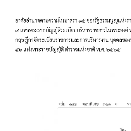
อาศัยอํานาจตามความในมาตรา ๑๕ ของรัฐธรรมนูญแห่ง
๙ แห่งพระราชบัญญัติระเบียบบริหารราชการในพระองค์
กฤษฎีกาจัดระเบียบราชการและการบริหารงาน บุคคลขอ
๕๖ แห่งพระราชบัญญัติ ตํารวจแห่งชาติ พ.ศ. ๒๕๖๕