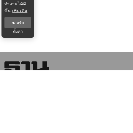
ทำงานได้ดี
ขึ้น
เพิ่มเติม
ยอมรับ
ตั้งค่า
บริษัท ฐานเศรษฐกิจ มัลติมีเดีย จํากัด 1854 ชั้น 8 ถนนเทพ
รัตน แขวงบางนาใต้ เขตบางนา กรุงเทพฯ 10260