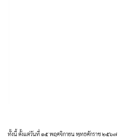
ทั้งนี้ ตั้งแต่วันที่ ๑๕ พฤศจิกายน พุทธศักราช ๒๕๖๗