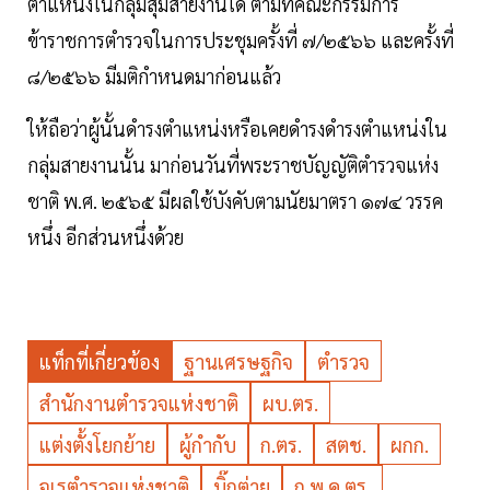
ตำแหน่งในกลุ่มสุ่มสายงานใด ตามที่คณะกรรมการ
ข้าราชการตำรวจในการประชุมครั้งที่ ๗/๒๕๖๖ และครั้งที่
๘/๒๕๖๖ มีมติกำหนดมาก่อนแล้ว
ให้ถือว่าผู้นั้นดำรงตำแหน่งหรือเคยดำรงดำรงตำแหน่งใน
กลุ่มสายงานนั้น มาก่อนวันที่พระราชบัญญัติตำรวจแห่ง
ชาติ พ.ศ. ๒๕๖๕ มีผลใช้บังคับตามนัยมาตรา ๑๗๔ วรรค
หนึ่ง อีกส่วนหนึ่งด้วย
แท็กที่เกี่ยวข้อง
ฐานเศรษฐกิจ
ตำรวจ
สำนักงานตำรวจแห่งชาติ
ผบ.ตร.
แต่งตั้งโยกย้าย
ผู้กำกับ
ก.ตร.
สตช.
ผกก.
จเรตำรวจแห่งชาติ
บิ๊กต่าย
ก.พ.ค.ตร.