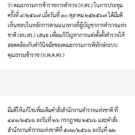
ว่า คณะกรรมการข้าราชการตำรวจ (ก.ตร.) ในการประชุม
ครั้งที่ ๙/๒๕๖๗ เมื่อวันที่ ๓๐ ตุลาคม ๒๕๒๕๖๗ ได้มีมติ
เห็นชอบในหลักการตามแนวทางที่ผู้บัญชาการตำรวจแห่ง
ชาติ (ผบ.ตร.) เสนอ เพื่อแก้ปัญหาการแต่งตั้งตั้งตำรวจให้
สอดคล้องกับคำวินิจฉัยของคณะกรรมการพิทักษ์ระบบ
คุณธรรมข้าราช (ก.พ.ค.ตร.)
มีมติให้แก้ไขเพิ่มเติมคำสั่งสำนักงานตำรวจแห่งชาติ ที่
๔๙๓/๒๕๖๖ ลงวันที่ ๒๖ กรกฎาคม ๒๕๖๖ และคำสั่ง
สำนักงานตำรวจแห่งชาติที่ ๕๗๓/๒๕๖๖ ลงวันที่ ๑๒