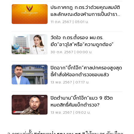
ประกาศกฎ ก.ตร.ว่าด้วยคุณสมบัติ
และลักษณะต้องห้ามการเป็นข้ารา
ชการตํารวจ
11 ต.ค. 2567 | 05:01 น.
วัดใจ ก.ตร.ตั้งรอง ผบ.ตร.
ยึด“อาวุโส”หรือ“ความถูกต้อง”
30 ต.ค. 2567 | 00:00 น.
ปิดฉาก“บิ๊กโจ๊ก”ศาลปกครองสูงสุด
ชี้คำสั่งให้ออกตำรวจชอบแล้ว
13 พ.ย. 2567 | 07:17 น.
ปิดตำนาน“บิ๊กโจ๊ก”แมว 9 ชีวิต
หมดสิทธิ์คัมแบ็กตำรวจ?
13 พ.ย. 2567 | 09:02 น.