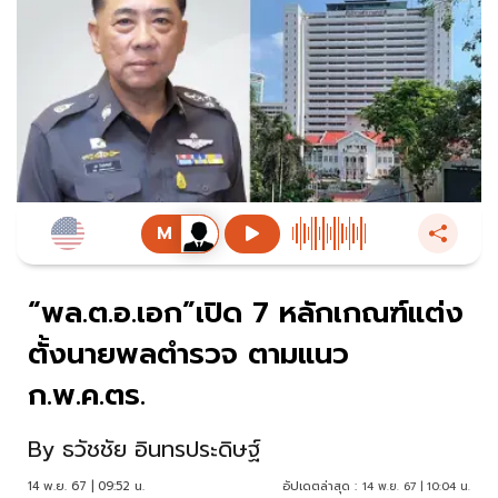
“พล.ต.อ.เอก”เปิด 7 หลักเกณฑ์แต่ง
ตั้งนายพลตำรวจ ตามแนว
ก.พ.ค.ตร.
By
ธวัชชัย อินทรประดิษฐ์
14 พ.ย. 67 | 09:52 น.
อัปเดตล่าสุด :
14 พ.ย. 67 | 10:04 น.