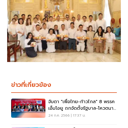
ข่าวที่เกี่ยวข้อง
จับตา "เพื่อไทย-ก้าวไกล" 8 พรรค
เอ็มโอยู ถกจัดตั้งรัฐบาล-โหวตนา
ยกฯรอบสาม
24 ก.ค. 2566 | 17:37 น.