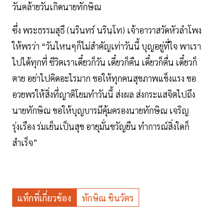
วันคล้ายวันเกิดนายทักษิณ
ซึ่ง พระธรรมสุธี (นรินทร์ นรินฺโท) เจ้าอาวาสวัดหัวลำโพง
ให้พรว่า “วันไหนๆก็ไม่สำคัญเท่าวันนี้ บุญอยู่ที่ใจ พาเรา
ไปได้ทุกที่ ชีวิตเราเดี๋ยวก็วัน เดี๋ยวก็คืน เดี๋ยวก็ตื่น เดี๋ยวก็
ตาย อย่าไปคิดอะไรมาก ขอให้ทุกคนสุขภาพแข็งแรง ขอ
อวยพรให้สิ่งที่ญาติโยมทำวันนี้ ส่งผล ส่งกระแสจิตไปถึง
นายทักษิณ ขอให้บุญบารมีคุ้มครองนายทักษิณ เจริญ
รุ่งเรือง ร่มเย็นเป็นสุข อายุมั่นขวัญยืน ทำการณ์สิ่งใดก็
สำเร็จ”
แท็กที่เกี่ยวข้อง
ทักษิณ ชินวัตร