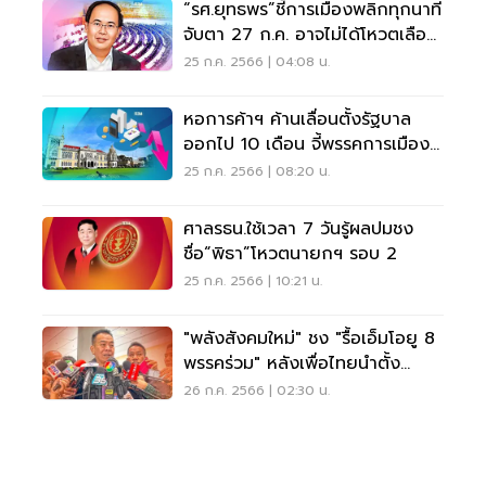
“รศ.ยุทธพร”ชี้การเมืองพลิกทุกนาที
จับตา 27 ก.ค. อาจไม่ได้โหวตเลือก
นายกฯ
25 ก.ค. 2566 | 04:08 น.
หอการค้าฯ ค้านเลื่อนตั้งรัฐบาล
ออกไป 10 เดือน จี้พรรคการเมือง
รีบหาทางลง
25 ก.ค. 2566 | 08:20 น.
ศาลรธน.ใช้เวลา 7 วันรู้ผลปมชง
ชื่อ“พิธา”โหวตนายกฯ รอบ 2
25 ก.ค. 2566 | 10:21 น.
"พลังสังคมใหม่" ชง "รื้อเอ็มโอยู 8
พรรคร่วม" หลังเพื่อไทยนำตั้ง
รัฐบาล
26 ก.ค. 2566 | 02:30 น.