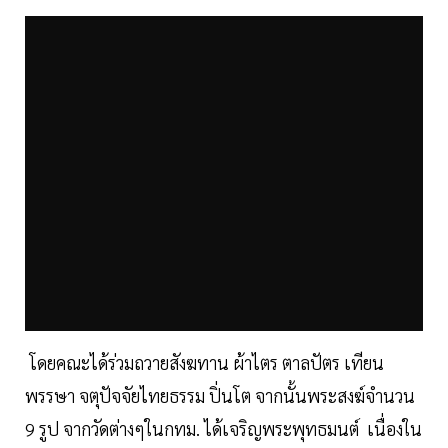
โดยคณะได้ร่วมถวายสังฆทาน ผ้าไตร ตาลปัตร เทียน
พรรษา จตุปัจจัยไทยธรรม ปิ่นโต จากนั้นพระสงฆ์จำนวน
9 รูป จากวัดต่างๆในกทม. ได้เจริญพระพุทธมนต์ เนื่องใน