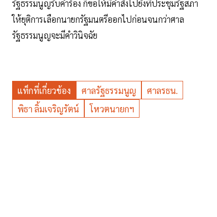
รัฐธรรมนูญรับคำร้อง ก็ขอให้มีคำสั่งไปยังที่ประชุมรัฐสภา
ให้ยุติการเลือกนายกรัฐมนตรีออกไปก่อนจนกว่าศาล
รัฐธรรมนูญจะมีคำวินิจฉัย
แท็กที่เกี่ยวข้อง
ศาลรัฐธรรมนูญ
ศาลรธน.
พิธา ลิ้มเจริญรัตน์
โหวตนายกฯ