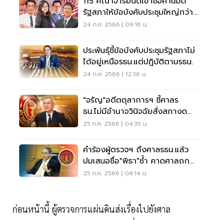
115 คณาจารย์นิติเข้าชื่อค้านมติ
รัฐสภาให้ข้อบังคับประชุมใหญ่กว่า
รธน.
24 ก.ค. 2566 | 09:16 น.
ประพันธุ์ชี้ข้อบังคับประชุมรัฐสภาไม่
ได้อยู่เหนือรธน.แต่ปฎิบัติตามรธน.
24 ก.ค. 2566 | 12:36 น.
"จรัญ"อดีตตุลาการฯ ชี้ศาลร
ธน.ไม่มีอำนาจวินิจฉัยสั่งสภางด
โหวตนายกฯ
25 ก.ค. 2566 | 04:35 น.
คำร้องผู้ตรวจฯ ถึงศาลรธน.แล้ว
ปมเสนอชื่อ"พิธา"ซ้ำ คาดศาลถก
ไม่ทันพรุ่งนี้
25 ก.ค. 2566 | 08:14 น.
ก่อนหน้านี้ ผู้ตรวจการแผ่นดินส่งเรื่องไปยังศาล