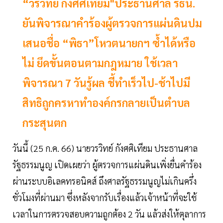
“วรวิทย์ กังศศิเทียม"ประธานศาล รธน.
ยันพิจารณาคำร้องผู้ตรวจการแผ่นดินปม
เสนอชื่อ “พิธา”โหวตนายกฯ ซ้ำได้หรือ
ไม่ ยึดขั้นตอนตามกฎหมาย ใช้เวลา
พิจารณา 7 วันรู้ผล ชี้ทำเร็วไป-ช้าไปมี
สิทธิถูกครหาทำองค์กรกลายเป็นตำบล
กระสุนตก
วันนี้ (25 ก.ค. 66) นายวรวิทย์ กังศศิเทียม ประธานศาล
รัฐธรรมนูญ เปิดเผยว่า ผู้ตรวจการแผ่นดินเพิ่งยื่นคำร้อง
ผ่านระบบอิเลคทรอนิคส์ ถึงศาลรัฐธรรมนูญไม่เกินครึ่ง
ชั่วโมงที่ผ่านมา ซึ่งหลังจากรับเรื่องแล้วเจ้าหน้าที่จะใช้
เวลาในการตรวจสอบความถูกต้อง 2 วัน แล้วส่งให้ตุลาการ