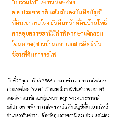
"การรถไฟ" โต้ ทวี สอดส่อง
ส.ส.ประชาชาติ หลังเมินลงบันทึกบัญชี
ที่ดินเขากระโดง ยันคืบหน้าที่ดินบ้านโพธิ์
ศาลอุบลราชธานีมีคำพิพากษาเพิกถอน
โฉนด เหตุชาวบ้านออกเอกสารสิทธิทับ
ซ้อนที่ดินการรถไฟ
วันที่20กุมภาพันธ์ 2566 รายงานข่าวจากการรถไฟแห่ง
ประเทศไทย (รฟท.) เปิดเผยถึงกรณีพันตำรวจเอก ทวี
สอดส่อง สมาชิกสภาผู้แทนราษฎร พรรคประชาชาติ
อภิปรายพาดพิง การรถไฟฯ ลงบันทึกบัญชีที่ดินบ้านโพธิ์
อำเภอวารินชำราบ จังหวัดอุบลราชธานี ครบถ้วน แต่ไม่ลง