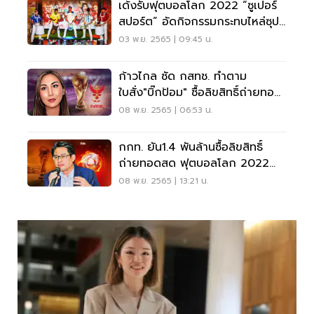
เด้งรับฟุตบอลโลก 2022 “ซูเปอร์
สปอร์ต” อัดกิจกรรมกระทบไหล่ซุป
ตาร์
03 พ.ย. 2565 | 09:45 น.
ก้าวไกล ซัด กสทช. ทำตาม
ใบสั่ง"บิ๊กป้อม" ซื้อลิขสิทธิ์ถ่ายทอด
สดบอลโลก 2022
08 พ.ย. 2565 | 06:53 น.
กกท. ยัน1.4 พันล้านซื้อลิขสิทธิ์
ถ่ายทอดสด ฟุตบอลโลก 2022
ศก.สะพัด 4 หมื่นล้าน
08 พ.ย. 2565 | 13:21 น.