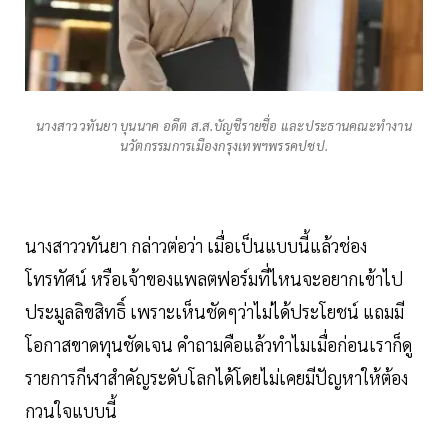
นางสาววทันยา บุนนาค อดีต ส.ส.บัญชีรายชื่อ และประธานคณะทำงาน
นวัตกรรมการเมืองกรุงเทพฯพรรคปชป.
นางสาววทันยา กล่าวต่อว่า เมื่อเป็นแบบนี้แล้วช่อง
โทรทัศน์ หรือเจ้าของแพลตฟอร์มที่ไหนจะอยากเข้าไป
ประมูลลิขสิทธิ์ เพราะเห็นชัดๆว่าไม่ได้ประโยชน์ แถมมี
โอกาสขาดทุนชัดเจน คำถามคือแล้วทำไมเมื่อก่อนเราก็ดู
รายการกีฬาสำคัญระดับโลกได้โดยไม่เคยมีปัญหาให้ต้อง
กวนใจแบบนี้