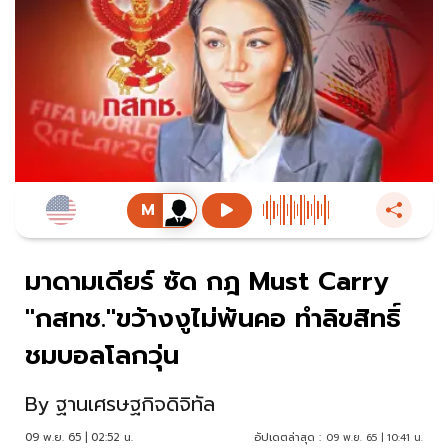
มาดามเดียร์ ซัด กฎ Must Carry
"กสทช."ขว้างงูไม่พ้นคอ ทำลิขสิทธิ์
ชมบอลโลกวุ่น
By
ฐานเศรษฐกิจดิจิทัล
09 พ.ย. 65 | 02:52 น.
อัปเดตล่าสุด :
09 พ.ย. 65 | 10:41 น.