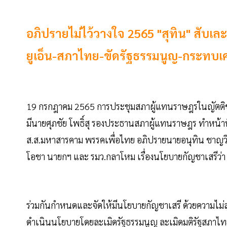
อภิปรายไม่ไว้วางใจ 2565 "สุทิน" สับเ
ยูเอ็น-สภาไทย-ขัดรัฐธรรมนูญ-กระทบเ
19 กรกฎาคม 2565 การประชุมสภาผู้แทนราษฎรในญัตติขอเปิ
มีนายศุภชัย โพธิ์สุ รองประธานสภาผู้แทนราษฎร ทำหน้าท
ส.ส.มหาสารคาม พรรคเพื่อไทย อภิปรายนายอนุทิน ชาญวีร
โอชา นายกฯ และ รมว.กลาโหม เรื่องนโยบายกัญชาเสรีว่า
ร่วมกันกำหนดและจัดให้มีนโยบายกัญชาเสรี ด้วยความไม่สุ
ดำเนินนโยบายโดยละเมิดรัฐธรรมนูญ ละเมิดมติรัฐสภาไทย 