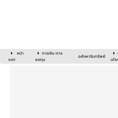
หน้า
การเงิน-การ
อสังหาริมทรัพย์
แรก
ลงทุน
นโย