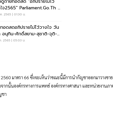
งค์ดูถ่ายทอดสด "อภิปรายไม่ไว้
ใจ2565" Parliament.go.th -
channel
ค. 2565 | 01:30 น.
ยทอดสดอภิปรายไม่ไว้วางใจ วัน
 อนุทิน-ศักดิ์สยาม-สุชาติ-จุติ-
ุฒิ
ค. 2565 | 05:03 น.
ูญปี 2560 มาตรา 66 ซึ่งจะเห็นว่าขณะนี้มีการนำกัญชาออกมาวางขาย
จากนั้นองค์กรทางการแพทย์ องค์กรทางศาสนา และหน่วยงานภา
ัญชา