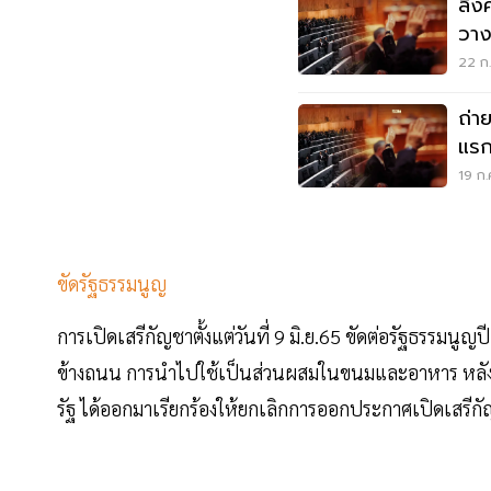
ลิ้
วาง
TP
22 ก.
ถ่า
แรก
ชัยว
19 ก.
ขัดรัฐธรรมนูญ
การเปิดเสรีกัญชาตั้งแต่วันที่ 9 มิ.ย.65 ขัดต่อรัฐธรรมน
ข้างถนน การนำไปใช้เป็นส่วนผสมในขนมและอาหาร หลัง
รัฐ ได้ออกมาเรียกร้องให้ยกเลิกการออกประกาศเปิดเสรีก