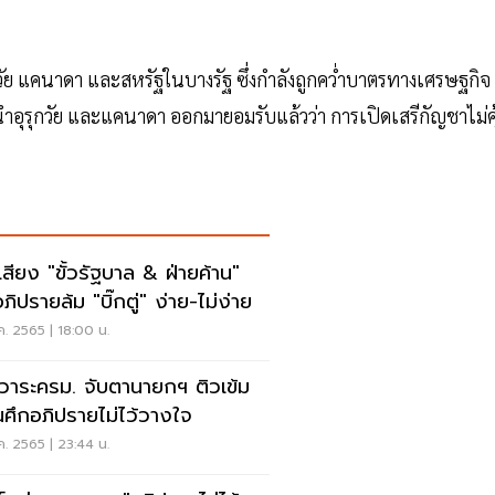
กวัย แคนาดา และสหรัฐในบางรัฐ ซึ่งกำลังถูกคว่ำบาตรทางเศรษฐกิจ
นำอุรุกวัย และแคนาดา ออกมายอมรับแล้วว่า การเปิดเสรีกัญชาไม่คุ
คเสียง "ขั้วรัฐบาล & ฝ่ายค้าน"
ภิปรายล้ม "บิ๊กตู่" ง่าย-ไม่ง่าย
ค. 2565 | 18:00 น.
ดวาระครม. จับตานายกฯ ติวเข้ม
นศึกอภิปรายไม่ไว้วางใจ
ค. 2565 | 23:44 น.