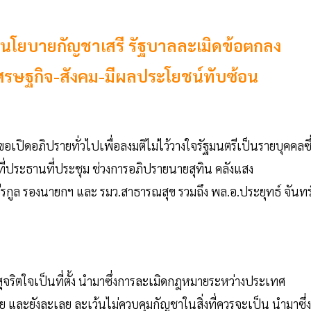
ละนโยบายกัญชาเสรี รัฐบาลละเมิดข้อตกลง
ศรษฐกิจ-สังคม-มีผลประโยชน์ทับซ้อน
ดอภิปรายทั่วไปเพื่อลงมติไม่ไว้วางใจรัฐมนตรีเป็นรายบุคคลซึ
ี่ประธานที่ประชุม ช่วงการอภิปรายนายสุทิน คลังแสง
กูล รองนายกฯ และ รมว.สาธารณสุข รวมถึง พล.อ.ประยุทธ์ จันทร
จริตใจเป็นที่ตั้ง นำมาซึ่งการละเมิดกฎหมายระหว่างประเทศ
และยังละเลย ละเว้นไม่ควบคุมกัญชาในสิ่งที่ควรจะเป็น นำมาซึ่ง