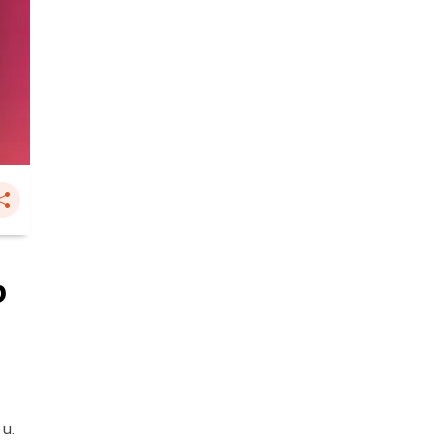
ง
 น.