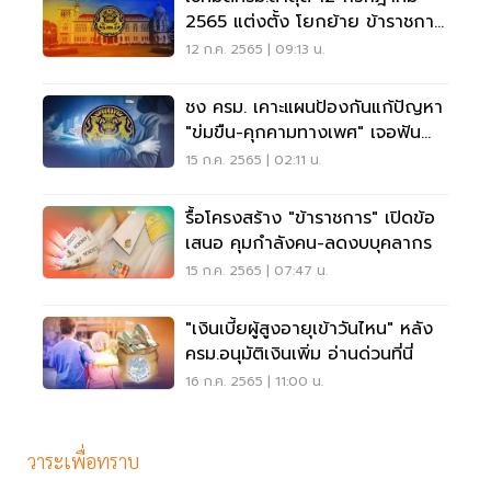
2565 แต่งตั้ง โยกย้าย ข้าราชการ
หลายตำแหน่ง
12 ก.ค. 2565 | 09:13 น.
ชง ครม. เคาะแผนป้องกันแก้ปัญหา
"ข่มขืน-คุกคามทางเพศ" เจอฟัน
วินัยร้ายแรง
15 ก.ค. 2565 | 02:11 น.
รื้อโครงสร้าง "ข้าราชการ" เปิดข้อ
เสนอ คุมกำลังคน-ลดงบบุคลากร
15 ก.ค. 2565 | 07:47 น.
"เงินเบี้ยผู้สูงอายุเข้าวันไหน" หลัง
ครม.อนุมัติเงินเพิ่ม อ่านด่วนที่นี่
16 ก.ค. 2565 | 11:00 น.
วาระเพื่อทราบ