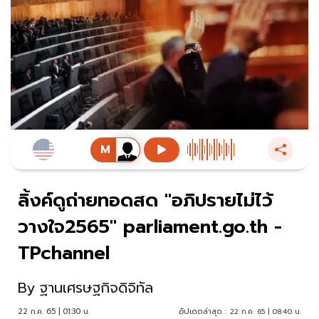
ลิ้งค์ดูถ่ายทอดสด "อภิปรายไม่ไว้
วางใจ2565" parliament.go.th -
TPchannel
By
ฐานเศรษฐกิจดิจิทัล
22 ก.ค. 65 | 01:30 น.
อัปเดตล่าสุด :
22 ก.ค. 65 | 08:40 น.