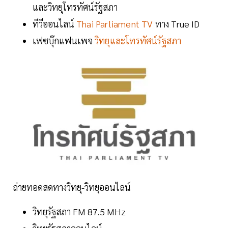
และวิทยุโทรทัศน์รัฐสภา
ทีวีออนไลน์
Thai Parliament TV
ทาง True ID
เฟซบุ๊กแฟนเพจ
วิทยุและโทรทัศน์รัฐสภา
ถ่ายทอดสดทางวิทยุ-วิทยุออนไลน์
วิทยุรัฐสภา FM 87.5 MHz