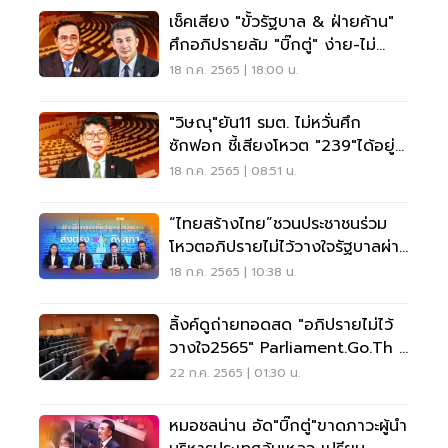
เช็คเสียง "ขั้วรัฐบาล & ฝ่ายค้าน"
ศึกอภิปรายล้ม "บิ๊กตู่" ง่าย-ไม่
ง่าย
18 ก.ค. 2565 | 18:00 น.
"วิษณุ"ยัน11 รมต. ไม่หวั่นศึก
ซักฟอก ชี้เสียงโหวต "239"ได้อยู่
ต่อ
18 ก.ค. 2565 | 08:51 น.
“ไทยสร้างไทย”ชวนประชาชนร่วม
โหวตอภิปรายไม่ไว้วางใจรัฐบาลผ่าน
บล็อกเชน
18 ก.ค. 2565 | 10:38 น.
ลิ้งค์ดูถ่ายทอดสด "อภิปรายไม่ไว้
วางใจ2565" Parliament.go.th -
TPchannel
22 ก.ค. 2565 | 01:30 น.
หมอชลน่าน อัด"บิ๊กตู่"ขาดภาวะผู้นำ