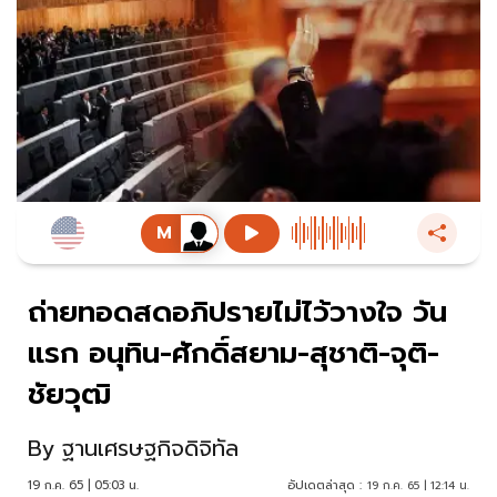
ถ่ายทอดสดอภิปรายไม่ไว้วางใจ วัน
แรก อนุทิน-ศักดิ์สยาม-สุชาติ-จุติ-
ชัยวุฒิ
By
ฐานเศรษฐกิจดิจิทัล
19 ก.ค. 65 | 05:03 น.
อัปเดตล่าสุด :
19 ก.ค. 65 | 12:14 น.