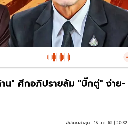
้าน" ศึกอภิปรายล้ม "บิ๊กตู่" ง่าย-
อัปเดตล่าสุด :
18 ก.ค. 65 | 20:32