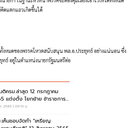
รองนายกฯ ในฐานะหัวหน้าพรรคจะต้องคุมเสียงเอาไว้ให้ได้ทั้งหมด
ี่คิดแตกแถวเกิดขึ้นได้
ิกทั้งหมดของพรรคโหวตสนับสนุน พล.อ.ประยุทธ์ อย่างแน่นอน ซึ่ง
ทธ์ อยู่ในตำแหน่งนายกรัฐมนตรีต่อ
คมติครม.ล่าสุด 12 กรกฎาคม
5 แต่งตั้ง โยกย้าย ข้าราชการ
ยตำแหน่ง
ค. 2565 | 09:13 น.
.เห็นชอบจัดทำ “เหรียญ