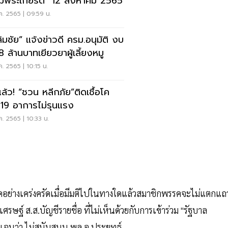
ิมพระเกียรติ” 12 สิงหาคม 2565
ค. 2565 | 09:59 น.
ิมชัย” แจ้งข่าวดี ครม.อนุมัติ งบ
8 ล้านบาทเยียวยาผู้เลี้ยงหมู
ค. 2565 | 10:15 น.
แล้ว! “ชวน หลีกภัย”ติดเชื้อโค
-19 อาการไม่รุนแรง
ค. 2565 | 10:33 น.
อย่างเคร่งครัดเมื่อมีมติไปในทางใดแล้วสมาชิกพรรคจะไม่แตกแถ
รษฐ์ ส.ส.บัญชีรายชื่อ ที่ไม่เห็นด้วยกับการเข้าร่วม "รัฐบาล
ัดเจนว่า ไม่สนับสนุน พล.อ.ประยุทธ์