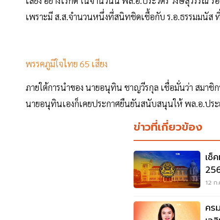
เสียง อย่างไรก็ดี ในจำนวนนี้ พล.อ.ประวิตร วงษ์สุวรรณ 
เพราะมี ส.ส.จำนวนหนึ่งที่สนิทชิดเชื้อกับ ร.อ.ธรรมมนัส ท
พรรคภูมิใจไทย 65 เสียง
ภายใต้การนำของ นายอนุทิน ชาญวีรกุล เชื่อมั่นว่า สมาช
นายอนุทินเองก็เคยประกาศยืนยันสนับสนุนให้ พล.อ.ประยุ
ข่าวที่เกี่ยวข้อง
เช็
256
หลา
12 ก.
ครม