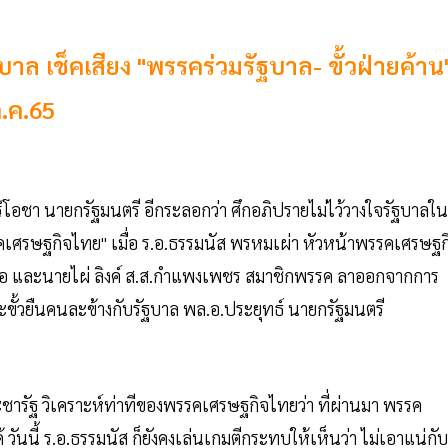
บาล เช็คเสียง "พรรคร่วมรัฐบาล- ขั้วฝ่ายค้าน
ก.ค.65
โอชา นายกรัฐมนตรี อีกระลอกว่า ศึกอภิปรายไม่ไว้วางใจรัฐบาลใน
รคเศรษฐกิจไทย" เมื่อ ร.อ.ธรรมนัส พรหมเผ่า หัวหน้าพรรคเศรษฐก
ายชื่อ และนายไผ่ ลิงค์ ส.ส.กำแพงเพชร สมาชิกพรรค ลาออกจากการ
ละขั้วยืนคนละข้างกับรัฐบาล พล.อ.ประยุทธ์ นายกรัฐมนตรี
ชารัฐ วิเคราะห์ท่าทีของพรรคเศรษฐกิจไทยว่า ที่ผ่านมา พรรค
ันนี้ ร.อ.ธรรมนัส ก็ยังคงเล่นเกมตีกระทบให้เห็นว่า ไม่เอาแน่กับ