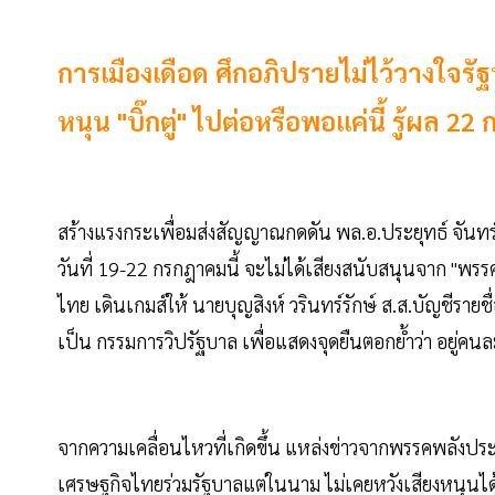
การเมืองเดือด ศึกอภิปรายไม่ไว้วางใจรัฐ
หนุน "บิ๊กตู่" ไปต่อหรือพอแค่นี้ รู้ผล 22 
สร้างแรงกระเพื่อมส่งสัญญาณกดดัน พล.อ.ประยุทธ์ จันทร์
วันที่ 19-22 กรกฎาคมนี้ จะไม่ได้เสียงสนับสนุนจาก "พร
ไทย เดินเกมส์ให้ นายบุญสิงห์ วรินทร์รักษ์ ส.ส.บัญชีร
เป็น กรรมการวิปรัฐบาล เพื่อแสดงจุดยืนตอกย้ำว่า อยู่คน
จากความเคลื่อนไหวที่เกิดขึ้น แหล่งข่าวจากพรรคพลังประ
เศรษฐกิจไทยร่วมรัฐบาลแต่ในนาม ไม่เคยหวังเสียงหนุนได้ ว