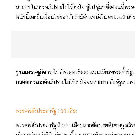
นายกฯ ในการอภิปรายไม่ไว้วางใจ ขู่ไป ขู่มา ซึ่งตอนนี้พร
หน้านี้เคยยื่นเงื่อนไขขอกลับมามีตำแหน่งใน ครม. แต่ นา
ฐานเศรษฐกิจ
พาไปอัพเดทเช็คคะแนนเสียงพรรคขั้วรัฐบาล แ
ผลต่อการลงมติอภิปรายไม่ไว้วางใจจนสามารถล้มรัฐบาลพล.
พรรคพลังประชารัฐ 100 เสียง
พรรคพลังประชารัฐ มี 100 เสียง หากตัด นายพิเชษฐ สถิรช