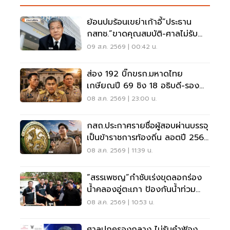
ย้อนปมร้อนเขย่าเก้าอี้“ประธาน
กสทช.”ขาดคุณสมบัติ-ศาลไม่รับคำ
ฟ้อง
09 ส.ค. 2569 | 00:42 น.
ส่อง 192 บิ๊กขรก.มหาดไทย
เกษียณปี 69 ชิง 18 อธิบดี-รอง
ปลัด-ผู้ว่าฯ
08 ส.ค. 2569 | 23:00 น.
กสถ.ประกาศรายชื่อผู้สอบผ่านบรรจุ
เป็นข้าราชการท้องถิ่น ลอตปี 2568
ใหม่
08 ส.ค. 2569 | 11:39 น.
“สรรเพชญ”กำชับเร่งขุดลอกร่อง
น้ำคลองอู่ตะเภา ป้องกันน้ำท่วม
สงขลา
08 ส.ค. 2569 | 10:53 น.
ศาลปกครองกลาง ไม่รับคำฟ้อง