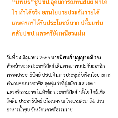
“นิพนธ์”ชูปชป.อุดมการณ์ทันสมัย ทำได้
ไว ทำได้จริง ยกนโยบายประกันรายได้
เกษตรกรได้รับประโยชน์มาก ปลื้มแฟน
คลับปชป.นครศรียังเหนียวแน่น
วันที่ 24 มิถุนายน 2565
นายนิพนธ์ บุญญามณี
รอง
หัวหน้าพรรคประชาธิปัตย์ เดินทางมาพบปะกับสมาชิก
พรรคประชาธิปัตย์(ปชป.)ในการประชุมรับฟังนโยบายการ
ทำงานของนายราชิต สุดพุ่ม ว่าที่ผู้สมัคร ส.ส.เขต 1
นครศรีธรรมราช ในหัวข้อ ประชาธิปัตย์ "ตั้งใจ ใกล้..ชิต
ติดดิน ประชาธิปัตย์ เมืองนคร ณ โรงแรมตะมาลี& สวน
อาหารน้ำชุบ จังหวัดนครศรีธรรมราช