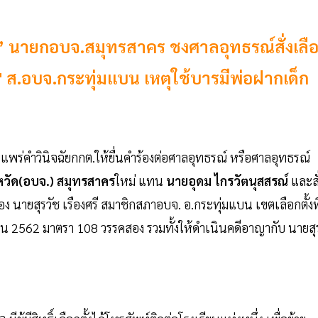
” นายกอบจ.สมุทรสาคร ชงศาลอุทธรณ์สั่งเลื
ช" ส.อบจ.กระทุ่มแบน เหตุใช้บารมีพ่อฝากเด็ก
แพร่คำวินิจฉัยกกต.ให้ยื่นคำร้องต่อศาลอุทธรณ์ หรือศาลอุทธรณ์
หวัด(อบจ.) สมุทรสาคร
ใหม่ แทน
นายอุดม ไกรวัตนุสสรณ์
และสั
อง นายสุรวัช เรืองศรี สมาชิกสภาอบจ. อ.กระทุ่มแบน เขตเลือกตั้งที
งถิ่น 2562 มาตรา 108 วรรคสอง รวมทั้งให้ดำเนินคดีอาญากับ นายสุ