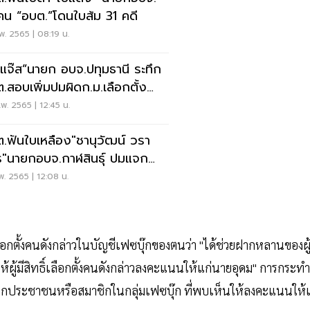
คน “อบต.”โดนใบส้ม 31 คดี
พ. 2565 | 08:19 น.
๊กแจ๊ส”นายก อบจ.ปทุมธานี ระทึก
.สอบเพิ่มปมผิดก.ม.เลือกตั้ง
ถิ่น
พ. 2565 | 12:45 น.
.ฟันใบเหลือง"ชานุวัฒน์ วรา
ร"นายกอบจ.กาฬสินธุ์ ปมแจก
ยหาเสียงฟรี
พ. 2565 | 12:08 น.
ือกตั้งคนดังกล่าวในบัญชีเฟซบุ๊กของตนว่า "ได้ช่วยฝากหลานของผู้
อให้ผู้มีสิทธิ์เลือกตั้งคนดังกล่าวลงคะแนนให้แก่นายอุดม" การกระทำ
กประชาชนหรือสมาชิกในกลุ่มเฟซบุ๊ก ที่พบเห็นให้ลงคะแนนให้แ