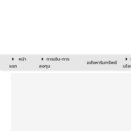
หน้า
การเงิน-การ
อสังหาริมทรัพย์
แรก
ลงทุน
นโย