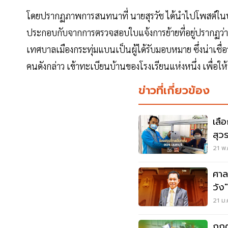
โดยปรากฏภาพการสนทนาที่ นายสุรวัช ได้นำไปโพสต์ในบัญชีผู้
ประกอบกับจากการตรวจสอบใบแจ้งการย้ายที่อยู่ปรากฏว่า ในช
เทศบาลเมืองกระทุ่มแบนเป็นผู้ได้รับมอบหมาย ซึ่งน่าเชื่อ
คนดังกล่าว เข้าทะเบียนบ้านของโรงเรียนแห่งหนึ่ง เพื่อให
ข่าวที่เกี่ยวข้อง
เลื
สุว
21 พ.
ศาล
วัง
ส.ส.
21 ม.
กกต