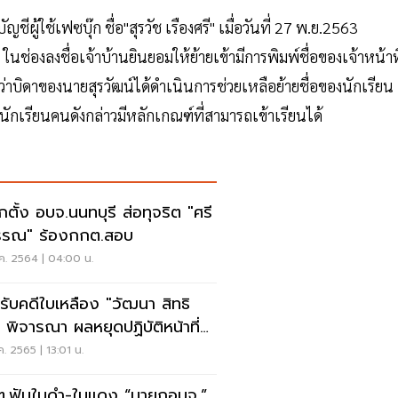
ใช้เฟซบุ๊ก ชื่อ"สุรวัช เรืองศรี" เมื่อวันที่ 27 พ.ย.2563
่องลงชื่อเจ้าบ้านยินยอมให้ย้ายเข้ามีการพิมพ์ชื่อของเจ้าหน้าที
ว่าบิดาของนายสุรวัฒน์ได้ดำเนินการช่วยเหลือย้ายชื่อของนักเรียน
้นักเรียนคนดังกล่าวมีหลักเกณฑ์ที่สามารถเข้าเรียนได้
อกตั้ง อบจ.นนทบุรี ส่อทุจริต "ศรี
รรณ" ร้องกกต.สอบ
ค. 2564 | 04:00 น.
รับคดีใบเหลือง "วัฒนา สิทธิ
" พิจารณา ผลหยุดปฏิบัติหน้าที่
ทันที
ค. 2565 | 13:01 น.
.ฟันใบดำ-ใบแดง “นายกอบจ.”