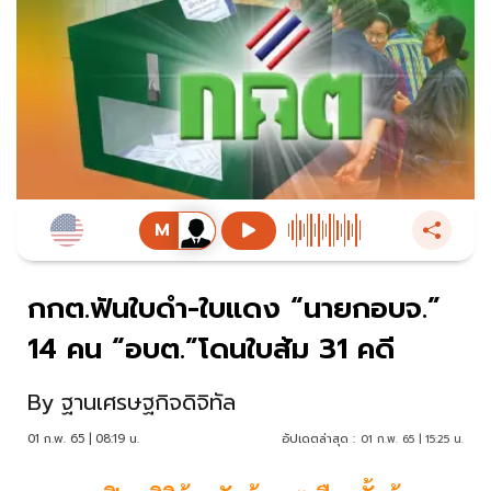
กกต.ฟันใบดำ-ใบแดง “นายกอบจ.”
14 คน “อบต.”โดนใบส้ม 31 คดี
By
ฐานเศรษฐกิจดิจิทัล
01 ก.พ. 65 | 08:19 น.
อัปเดตล่าสุด :
01 ก.พ. 65 | 15:25 น.