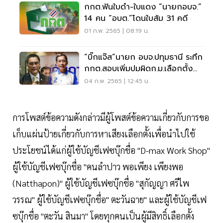
กกต.ฟันใบดำ-ใบแดง “นายกอบจ.”
14 คน “อบต.”โดนใบส้ม 31 คดี
01 ก.พ. 2565 | 08:19 น.
“บิ๊กแจ๊ส”นายก อบจ.ปทุมธานี ระทึก
กกต.สอบเพิ่มปมผิดก.ม.เลือกตั้ง
ท้องถิ่น
04 ก.พ. 2565 | 12:45 น.
การโพสต์ข้อความดังกล่าวมีผู้โพสต์ข้อความเกี่ยวกับการขอ
เก็บแผ่นป้ายเกี่ยวกับการหาเสียงเลือกตั้งเพื่อนำไปใช้
ประโยชน์ได้แก่ผู้ใช้บัญชีเฟซบุ๊กชื่อ "D-max Work Shop"
ผู้ใช้บัญชีเฟซบุ๊กชื่อ "คนลำปาว พอเพียง เพียงพอ
(Natthapon)" ผู้ใช้บัญชีเฟซบุ๊กชื่อ "สุกัญญา ศรีไพ
วรรณ" ผู้ใช้บัญชีเฟซบุ๊กชื่อ" ตะวันฉาย" และผู้ใช้บัญชีเฟ
ซบุ๊กชื่อ "ตะวัน สินมา" โดยทุกคนเป็นผู้มีสิทธิ์เลือกตั้ง