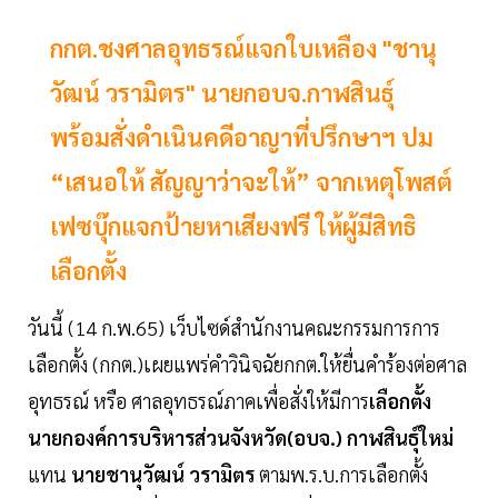
กกต.ชงศาลอุทธรณ์แจกใบเหลือง "ชานุ
วัฒน์ วรามิตร" นายกอบจ.กาฬสินธุ์
พร้อมสั่งดำเนินคดีอาญาที่ปรึกษาฯ ปม
“เสนอให้ สัญญาว่าจะให้” จากเหตุโพสต์
เฟซบุ๊กแจกป้ายหาเสียงฟรี ให้ผู้มีสิทธิ
เลือกตั้ง
วันนี้ (14 ก.พ.65) เว็บไซด์สำนักงานคณะกรรมการการ
เลือกตั้ง (กกต.)เผยแพร่คำวินิจฉัยกกต.ให้ยื่นคำร้องต่อศาล
อุทธรณ์ หรือ ศาลอุทธรณ์ภาคเพื่อสั่งให้มีการ
เลือกตั้ง
นายกองค์การบริหารส่วนจังหวัด(อบจ.)
กาฬสินธุ์ใหม่
แทน
นายชานุวัฒน์ วรามิตร
ตามพ.ร.บ.การเลือกตั้ง