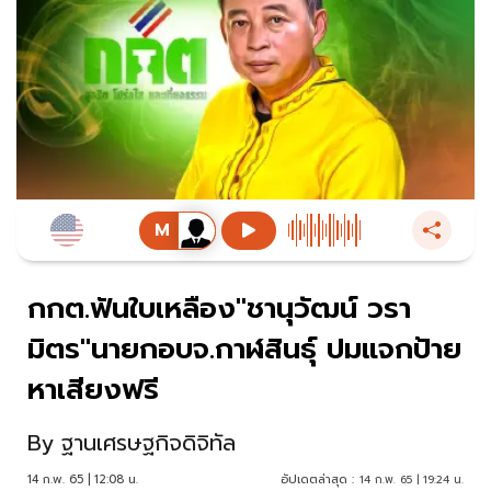
กกต.ฟันใบเหลือง"ชานุวัฒน์ วรา
มิตร"นายกอบจ.กาฬสินธุ์ ปมแจกป้าย
หาเสียงฟรี
By
ฐานเศรษฐกิจดิจิทัล
14 ก.พ. 65 | 12:08 น.
อัปเดตล่าสุด :
14 ก.พ. 65 | 19:24 น.