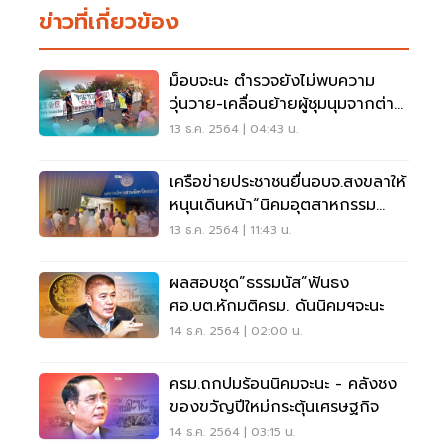
ข่าวที่เกี่ยวข้อง
ม็อบจะนะ ตำรวจยังไม่พบความ
วุ่นวาย-เคลื่อนย้ายผู้ชุมนุมจากต่าง
จังหวัด
13 ธ.ค. 2564 | 04:43 น.
เครือข่ายประชาชนยื่นอบจ.สงขลาให้
หนุนเดินหน้า“นิคมอุตสาหกรรม
จะนะ”
13 ธ.ค. 2564 | 11:43 น.
ผลสอบชุด”ธรรมนัส”ฟันธง
ศอ.บต.หักมติครม. ดันนิคมฯจะนะ
14 ธ.ค. 2564 | 02:00 น.
ครม.ถกปมร้อนนิคมจะนะ - คลังชง
ของขวัญปีใหม่กระตุ้นเศรษฐกิจ
14 ธ.ค. 2564 | 03:15 น.