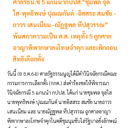
ศาลรธน.ชี้ 5 แกนนำกปปส."ชุมพล จุล
ใส-พุทธิพงษ์ ปุณณกันต์ -อิสสระ สมชัย -
ถาวร เสนเนียม -ณัฏฐพล ทีปสุวรรณ”
พ้นสภาความเป็น ส.ส. เหตุทั้ง 5 ถูกศาล
อาญาพิพากษาลงโทษจำคุก และเพิกถอน
สิทธิเลือกตั้ง
วันนี้ (8 ธ.ค.64) ศาลรัฐธรรมนูญได้มีคำวินิจฉัยกรณีคณะ
กรรมการการเลือกตั้ง (กกต.) ส่งคำร้องขอให้พิจารณา
วินิจฉัยกรณี 5 แกนนำ กปปส. ได้แก่ นายชุมพล จุลใส
นายพุทธิพงษ์ ปุณณกันต์ นายอิสสระ สมชัย นายถาวร
เสนเนียม และ นายณัฏฐพล ทีปสุวรรณ ถูกศาลอาญา
พิพากษาลงโทษจำคุกในคดีชุมนุมขับไล่รัฐบาลยิ่งลักษณ์