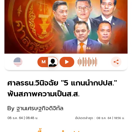
ศาลรธน.วินิจฉัย "5 แกนนำกปปส."
พ้นสภาพความเป็นส.ส.
By
ฐานเศรษฐกิจดิจิทัล
08 ธ.ค. 64 | 08:48 น.
อัปเดตล่าสุด :
08 ธ.ค. 64 | 18:56 น.