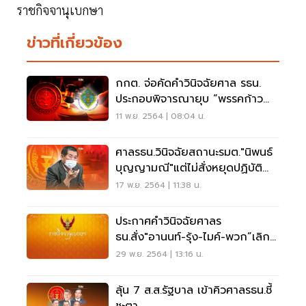
ราชกิจจานุเบกษา
ข่าวที่เกี่ยวข้อง
กกต. จ่อคัดคำวินิจฉัยศาล รธน.
ประกอบพิจารณายุบ “พรรคก้าว
ไกล”
11 พ.ย. 2564 | 08:04 น.
ศาลรธน.วินิจฉัยสถานะรมต."นิพนธ์
บุญญามณี"แต่ไม่สั่งหยุดปฏิบัติ
หน้าที่
17 พ.ย. 2564 | 11:38 น.
ประกาศคำวินิจฉัยศาลร
ธน.สั่ง"อานนท์-รุ้ง-ไมค์-พวก”เลิก
ล้มล้างการปกครองฯ
29 พ.ย. 2564 | 13:16 น.
ลุ้น 7 ส.ส.รัฐบาล เข้าคิวศาลรธน.ชี้