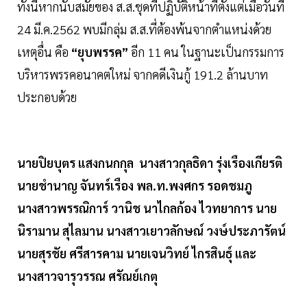
ทั้งนี้หากนับสมัยของ ส.ส.ชุดที่ปฏิบัติหน้าที่ตั้งแต่เมื่อวันที่
24 มี.ค.2562 พบมีกลุ่ม ส.ส.ที่ต้องพ้นจากตำแหน่งด้วย
เหตุอื่น คือ
“ยุบพรรค”
อีก 11 คน ในฐานะเป็นกรรมการ
บริหารพรรคอนาคตใหม่ จากคดีเงินกู้ 191.2 ล้านบาท
ประกอบด้วย
นายปิยบุตร แสงกนกกุล นางสาวกุลธิดา รุ่งเรืองเกียรติ
นายชำนาญ จันทร์เรือง พล.ท.พงศกร รอดชมภู
นางสาวพรรณิการ์ วานิช นาไกลก้อง ไวทยาการ นาย
นิรามาน สุไลมาน นางสาวเยาวลักษณ์ วงษ์ประภารัตน์
นายสุรชัย ศรีสารคาม นายเจนวิทย์ ไกรสินธุ์ และ
นางสาวจารุวรรณ ศรัณย์เกตุ