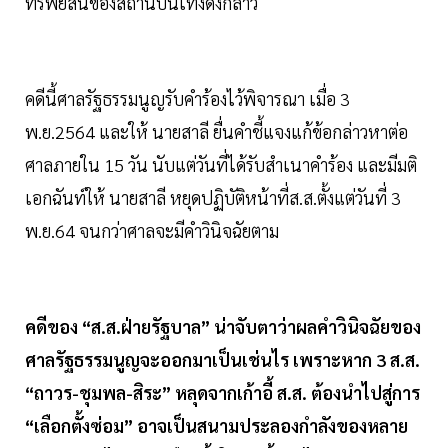
ทรัพย์สินของสถานบันเทิงดังกล่าว
คดีนี้ศาลรัฐธรรมนูญรับคำร้องไว้พิจารณา เมื่อ 3
พ.ย.2564 และให้ นายสาลี ยื่นคำชี้แจงแก้ข้อกล่าวหาต่อ
ศาลภายใน 15 วัน นับแต่วันที่ได้รับสำเนาคำร้อง และมีมติ
เอกฉันท์ให้ นายสาลี หยุดปฏิบัติหน้าที่ส.ส.ตั้งแต่วันที่ 3
พ.ย.64 จนกว่าศาลจะมีคำวินิจฉัยตาม
คดีของ “ส.ส.ฝ่ายรัฐบาล” น่าจับตาว่าผลคำวินิจฉัยของ
ศาลรัฐธรรมนูญจะออกมาเป็นเช่นไร เพราะหาก 3 ส.ส.
“ถาวร-ชุมพล-สิระ” หลุดจากเก้าอี้ ส.ส. ต้องนำไปสู่การ
“เลือกตั้งซ่อม” อาจเป็นสนามประลองกำลังของหลาย