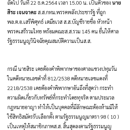
ถัดไป วันที่ 22 ธ.ค.2564 เวลา 15.00 น. เป็นคิวของ
นาย
สิระ เจนจาคะ
ส.ส.กทม.พรรคพลังประชารัฐ ที่ถูก
พล.ต.อ.เสรีพิศุทธ์ เตมียเวส ส.ส.บัญชีรายชื่อ หัวหน้า
พรรคเสรีรวมไทย พร้อมคณะส.ส.รวม 145 คน ยื่นให้ศาล
รัฐธรรมนูญวินิจฉัยคุณสมบัติความเป็นส.ส.
กรณี นายสิระ เคยต้องคำพิพากษาของศาลแขวงปทุมวัน
ในคดีหมายเลขดำที่ 812/2538 คดีหมายเลขแดงที่
2218/2538 เคยต้องคำพิพากษาอันถึงที่สุดว่า กระทำ
ความผิดเกี่ยวกับทรัพย์ที่กระทำโดยทุจริต ตามประมวล
กฎหมายอาญา ทำให้เป็นบุคคลที่มีลักษณะต้องห้ามมิให้
ใช้สิทธิสมัครรับเลือกตั้ง ตามรัฐธรรมนูญมาตรา 98 ( 10 )
เป็นเหตุให้สมาชิกภาพส.ส. สิ้นสุดลงตามรัฐธรรมนูญ