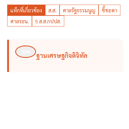
แท็กที่เกี่ยวข้อง
ส.ส.
ศาลรัฐธรรมนูญ
ชี้ชะตา
ศาลรธน.
5 ส.ส.กปปส.
ฐานเศรษฐกิจดิจิทัล