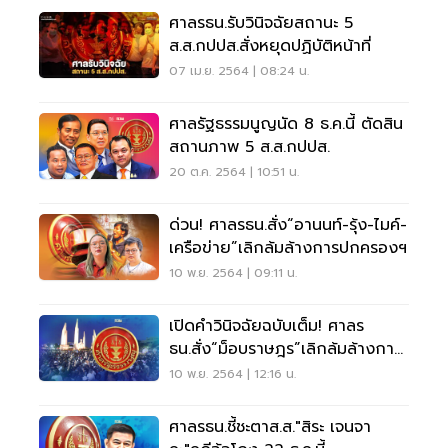
ศาลรธน.รับวินิจฉัยสถานะ 5
ส.ส.กปปส.สั่งหยุดปฏิบัติหน้าที่
07 เม.ย. 2564 | 08:24 น.
ศาลรัฐธรรมนูญนัด 8 ธ.ค.นี้ ตัดสิน
สถานภาพ 5 ส.ส.กปปส.
20 ต.ค. 2564 | 10:51 น.
ด่วน! ศาลรธน.สั่ง“อานนท์-รุ้ง-ไมค์-
เครือข่าย”เลิกล้มล้างการปกครองฯ
10 พ.ย. 2564 | 09:11 น.
เปิดคำวินิจฉัยฉบับเต็ม! ศาลร
ธน.สั่ง“ม็อบราษฎร”เลิกล้มล้างการ
ปกครองฯ
10 พ.ย. 2564 | 12:16 น.
ศาลรธน.ชี้ชะตาส.ส."สิระ เจนจา