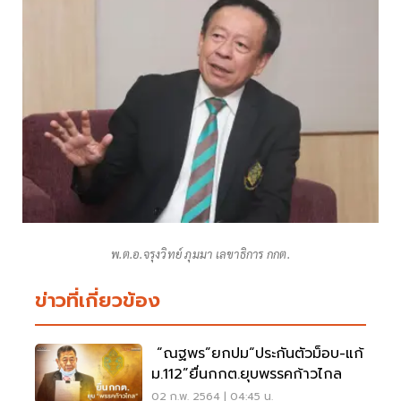
พ.ต.อ.จรุงวิทย์ ภุมมา เลขาธิการ กกต.
ข่าวที่เกี่ยวข้อง
“ณฐพร”ยกปม“ประกันตัวม็อบ-แก้
ม.112”ยื่นกกต.ยุบพรรคก้าวไกล
02 ก.พ. 2564 | 04:45 น.