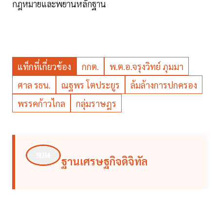
กฎหมายและพยานหลักฐาน
แท็กที่เกี่ยวข้อง
กกต.
พ.ต.อ.จรุงวิทย์ ภุมมา
ศาล รธน.
ณฐพร โตประยูร
ล้มล้างการปกครอง
พรรคก้าวไกล
กลุ่มราษฎร
ฐานเศรษฐกิจดิจิทัล