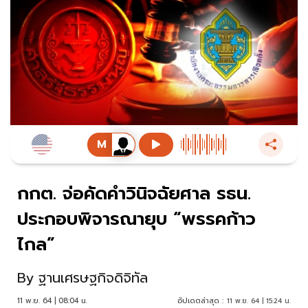
กกต. จ่อคัดคำวินิจฉัยศาล รธน.
ประกอบพิจารณายุบ “พรรคก้าว
ไกล”
By
ฐานเศรษฐกิจดิจิทัล
11 พ.ย. 64 | 08:04 น.
อัปเดตล่าสุด :
11 พ.ย. 64 | 15:24 น.