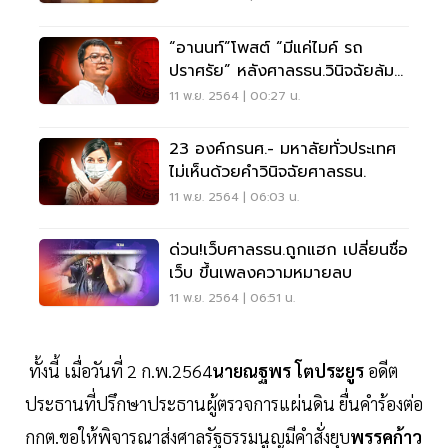
“อานนท์”โพสต์ “มีแค่ไมค์ รถ
ปราศรัย” หลังศาลรธน.วินิจฉัยล้ม
ล้างการปกครอง
11 พ.ย. 2564 | 00:27 น.
23 องค์กรนศ.- มหาลัยทั่วประเทศ
ไม่เห็นด้วยคำวินิจฉัยศาลรธน.
11 พ.ย. 2564 | 06:03 น.
ด่วน!เว็บศาลรธน.ถูกแฮก เปลี่ยนชื่อ
เว็บ ขึ้นเพลงความหมายลบ
11 พ.ย. 2564 | 06:51 น.
ทั้งนี้ เมื่อวันที่ 2 ก.พ.2564
นายณฐพร โตประยูร
อดีต
ประธานที่ปรึกษาประธานผู้ตรวจการแผ่นดิน ยื่นคำร้องต่อ
กกต.ขอให้พิจารณาส่งศาลรัฐธรรมนูญมีคำสั่งยุบ
พรรคก้าว