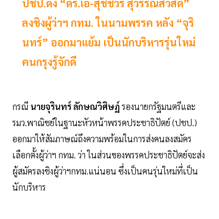
ปชป.ดึง “ดร.เอ้-สุชัชวีร์ สุวรรณสวัสดิ์”
ลงชิงผู้ว่าฯ กทม. ในนามพรรค หลัง “จุริ
นทร์” ออกมาแย้ม เป็นนักบริหารรุ่นใหม่
คนกรุงรู้จักดี
กรณี
นายจุรินทร์ ลักษณวิศิษฏ์
รองนายกรัฐมนตรีและ
รมว.พาณิชย์ในฐานะหัวหน้าพรรคประชาธิปัตย์ (ปชป.)
ออกมาให้สัมภาษณ์ถึงความพร้อมในการส่งคนลงสมัคร
เลือกตั้งผู้ว่าฯ กทม. ว่า ในส่วนของพรรคประชาธิปัตย์จะส่ง
ผู้สมัครลงชิงผู้ว่าฯกทม.แน่นอน ซึ่งเป็นคนรุ่นใหม่ที่เป็น
นักบริหาร