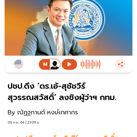
ปชป.ดึง ‘ดร.เอ้-สุชัชวีร์
สุวรรณสวัสดิ์’ ลงชิงผู้ว่าฯ กทม.
By
ณัฏฐกานต์ หงษ์เทศากร
09 ก.ย. 64 | 23:09 น.