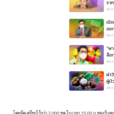
ราค
ดาว
25 ก.
เปิ
ออก
เร็ว
26 ก.
“พา
ล็อก
26 ก.
ผ่า
ผู้
26 ก.
โดยจัดเตรียมไว้กว่า 2,000 ชุด ในเวลา 15.00 น.ของวันพฤหั