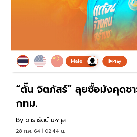
Play
“ตั๊น จิตภัสร์” ลุยซื้อมังค
กทม.
By
ดารารัตน์ มหิกุล
28 ก.ค. 64 | 02:44 น.