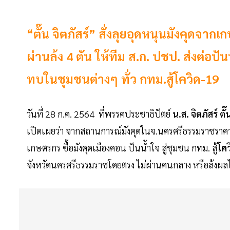
“ตั๊น จิตภัสร์” สั่งลุยอุดหนุนมังคุด
ผ่านล้ง 4 ตัน ให้ทีม ส.ก. ปชป. ส่งต่อปัน
ทบในชุมชนต่างๆ ทั่ว กทม.สู้โควิด-19
วันที่ 28 ก.ค. 2564 ที่พรรคประชาธิปัตย์
น.ส. จิตภัสร์ ต
เปิดเผยว่า จากสถานการณ์มังคุดในจ.นครศรีธรรมราชราค
เกษตรกร ซื้อมังคุดเมืองคอน ปันน้ำใจ สู่ชุมชน กทม. สู้
โค
จังหวัดนครศรีธรรมราชโดยตรง ไม่ผ่านคนกลาง หรือล้งผลไ