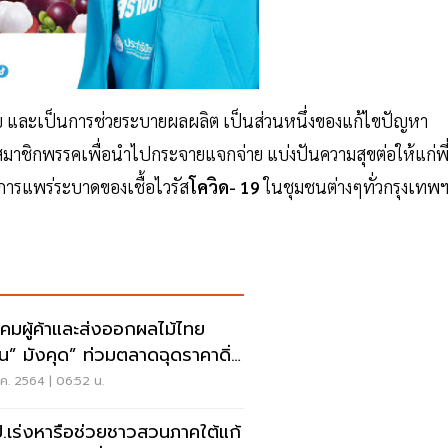
าเสีย และเป็นการช่วยระบายผลผลิต เป็นส่วนหนึ่งของแก้ไขปัญหา
สมาชิกพรรคเพื่อนำไปกระจายแจกจ่าย แบ่งปันความสุขต่อให้แก่พี
กการแพร่ระบาดของเชื้อไวรัส
โควิด- 19
ในชุมชนต่างๆทั่วกรุงเทพ
คมผู้ค้าและส่งออกผลไม้ไทย
อน” มังคุด” ท่วมตลาดฉุดราคาดิ่ง
เหว 25 ส.ค.
ค. 2564 | 06:52 น.
.เร่งหารือช่วยชาวสวนภาคใต้แก้