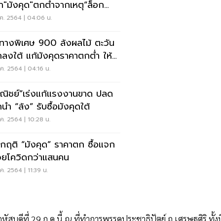
า"มังคุด"ตกตํ่าจากเหตุ“ล็อก
น์”
ค. 2564 | 04:06 น.
ดทางพิเศษ 900 ล้งผลไม้ ตะวัน
ลงใต้ แก้มังคุดราคาตกต่ำ ให้
ที่สุด
ค. 2564 | 04:16 น.
ณิชย์”เร่งแก้แรงงานขาด ปลด
นำ “ล้ง” รับซื้อมังคุดใต้
ค. 2564 | 10:28 น.
วิกฤติ “มังคุด” ราคาตก ซื้อแจก
ป่วยโควิดกว่าแสนคน
ค. 2564 | 11:39 น.
สบดีที่ 29 ก.ค.นี้ ณ ที่ทำการพรรคประชาธิปัตย์ ถ.เศรษฐศิริ ทั้งนี