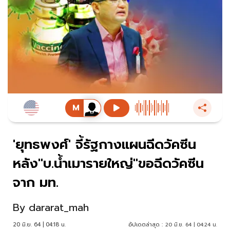
'ยุทธพงศ์' จี้รัฐกางแผนฉีดวัคซีน
หลัง"บ.น้ำเมารายใหญ่"ขอฉีดวัคซีน
จาก มท.
By
dararat_mah
20 มิ.ย. 64 | 04:18 น.
อัปเดตล่าสุด :
20 มิ.ย. 64 | 04:24 น.