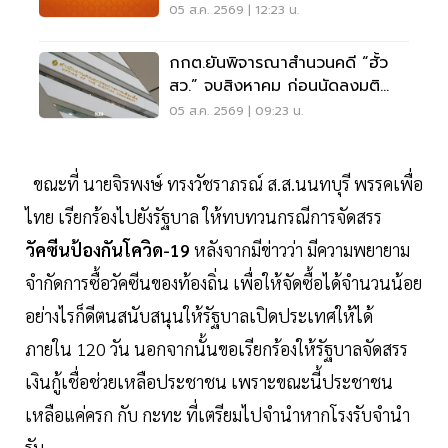
วินัยร้ายแรง
05 ส.ค. 2569 | 12:23 น.
กกต.ยันพิจารณาสำนวนคดี “ฮั้ว
สว.” จบสิงหาคม ก่อนนัดลงมติ
ภายหลัง
05 ส.ค. 2569 | 09:23 น.
ขณะที่ นายจิรพงษ์ ทรงวัชราภรณ์ ส.ส.นนทบุรี พรรคเพื่อ
ไทย เรียกร้องไปยังรัฐบาล ให้ทบทวนกรณีการจัดสรร
วัคซีนป้องกันโควิด-19
หลังจากมีข่าวว่า มีความพยายาม
จำกัดการซื้อวัคซีนของท้องถิ่น เพื่อให้จัดซื้อได้จำนวนน้อย
อย่างไรก็ดีตนสนับสนุนให้รัฐบาลเปิดประเทศให้ได้
ภายใน 120 วัน นอกจากนั้นขอเรียกร้องให้รัฐบาลจัดสรร
เงินกู้เชื่อช่วยเหลือประชาชน เพราะขณะนี้ประชาชน
เหลือแค่ครก กับ กะทะ ที่เตรียมไปจำนำหากโรงรับจำนำ
รับ