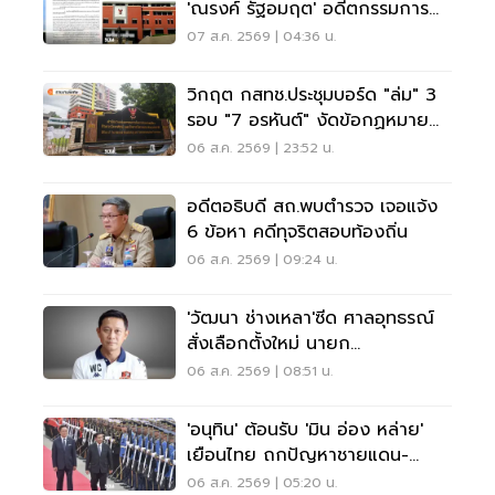
'ณรงค์ รัฐอมฤต' อดีตกรรมการ
สรรหาโต้ข้อวินิจฉัย
07 ส.ค. 2569 | 04:36 น.
วิกฤต กสทช.ประชุมบอร์ด "ล่ม" 3
รอบ "7 อรหันต์" งัดข้อกฏหมาย
ไม่มีใครยอมใคร
06 ส.ค. 2569 | 23:52 น.
อดีตอธิบดี สถ.พบตำรวจ เจอแจ้ง
6 ข้อหา คดีทุจริตสอบท้องถิ่น
06 ส.ค. 2569 | 09:24 น.
'วัฒนา ช่างเหลา'ซีด ศาลอุทธรณ์
สั่งเลือกตั้งใหม่ นายก
อบจ.ขอนแก่น
06 ส.ค. 2569 | 08:51 น.
'อนุทิน' ต้อนรับ 'มิน อ่อง หล่าย'
เยือนไทย ถกปัญหาชายแดน-
พลังงาน-การค้า
06 ส.ค. 2569 | 05:20 น.