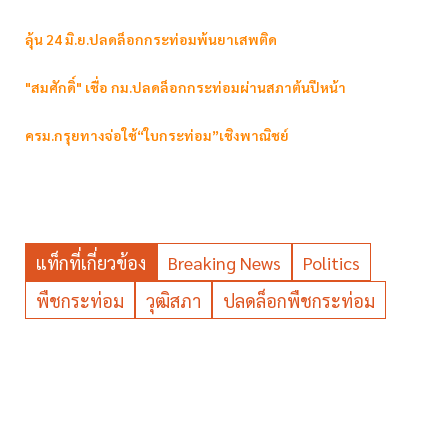
ลุ้น 24 มิ.ย.ปลดล็อกกระท่อมพ้นยาเสพติด
"สมศักดิ์" เชื่อ กม.ปลดล็อกกระท่อมผ่านสภาต้นปีหน้า
ครม.กรุยทางจ่อใช้“ใบกระท่อม”เชิงพาณิชย์
แท็กที่เกี่ยวข้อง
Breaking News
Politics
พืชกระท่อม
วุฒิสภา
ปลดล็อกพืชกระท่อม