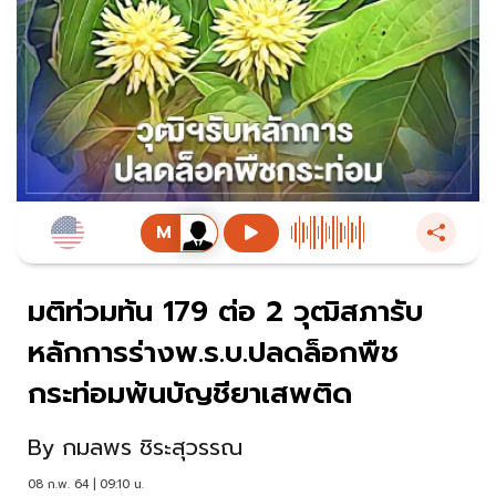
มติท่วมท้น 179 ต่อ 2 วุฒิสภารับ
หลักการร่างพ.ร.บ.ปลดล็อกพืช
กระท่อมพ้นบัญชียาเสพติด
By
กมลพร ชิระสุวรรณ
08 ก.พ. 64 | 09:10 น.