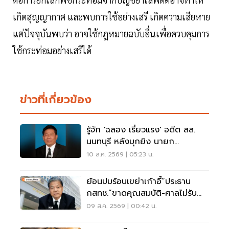
เกิดสุญญากาศ และพบการใช้อย่างเสรี เกิดความเสียหาย
แต่ปัจจุบันพบว่า อาจใช้กฎหมายฉบับอื่นเพื่อควบคุมการ
ใช้กระท่อมอย่างเสรีได้
ข่าวที่เกี่ยวข้อง
รู้จัก 'ฉลอง เรี่ยวแรง' อดีต สส.
นนทบุรี หลังบุกยิง นายก
อบจ.นนทบุรี เสียชีวิต
10 ส.ค. 2569 | 05:23 น.
ย้อนปมร้อนเขย่าเก้าอี้“ประธาน
กสทช.”ขาดคุณสมบัติ-ศาลไม่รับคำ
ฟ้อง
09 ส.ค. 2569 | 00:42 น.