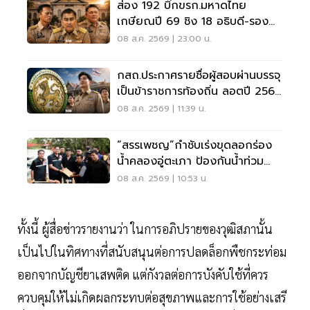
ส่อง 192 บิ๊กขรก.มหาดไทย
เกษียณปี 69 ชิง 18 อธิบดี-รอง
ปลัด-ผู้ว่าฯ
08 ส.ค. 2569 | 23:00 น.
กสถ.ประกาศรายชื่อผู้สอบผ่านบรรจุ
เป็นข้าราชการท้องถิ่น ลอตปี 2568
ใหม่
08 ส.ค. 2569 | 11:39 น.
“สรรเพชญ”กำชับเร่งขุดลอกร่อง
น้ำคลองอู่ตะเภา ป้องกันน้ำท่วม
สงขลา
08 ส.ค. 2569 | 10:53 น.
ทั้งนี้ ผู้สื่อข่าวรายงานว่า ในการอภิปรายของวุฒิสภานั้น
เป็นไปในทิศทางที่สนับสนุนต่อการปลดล็อกพืชกระท่อม
ออกจากบัญชียาเสพติด แต่กังวลต่อการบังคับใช้ที่ควร
ควบคุมให้ไม่เกิดผลกระทบต่อสุขภาพและการใช้อย่างเสรี