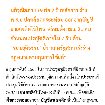
มติวุฒิสภา 179 ต่อ 2 รับหลักการ ร่าง
พ.ร.บ.ปลดล็อคกระะท่อม ออกจากบัญชี
ยาเสพติดให้โทษ พร้อมตั้ง กมธ. 21 คน
กำหนดแปรญัตติภายใน 7 วัน ด้าน
"รมว.ยุติธรรม" ย้ำ กลางรัฐสภา เร่งร่าง
กฎหมายควบคุมการใช้แล้ว
8 กุมภาพันธ์ 2564 ในการประชุมวุฒิสภา ที่มี พล.อ.สิงห์
ศึก สิงห์ไพร รองประธานวุฒิสภา คนที่หนึ่ง เป็นประธานที่
ประชุม ได้พิจารณาวาระแรกของร่างพระราชบัญญัติ
(พ.ร.บ.) ยาเสพติดให้โทษ (ฉบับที่...) พ.ศ.... เพื่อยกเลิก
พืชกระท่อม
ออกจาก
บัญชียาเสพติด
ซึ่งเป็นร่างกฎหมาย