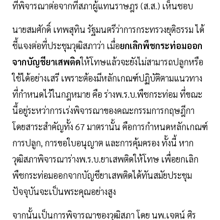
ที่พิจารณาต่อจากที่สภาผู้แทนราษฎร (ส.ส.) เห็นชอบ
นายสมศักดิ์ เทพสุทิน รัฐมนตรีว่าการกระทรวงยุติธรรม ได้
ชี้แจงต่อที่ประชุมวุฒิสภาว่า เมื่อ
ยกเลิกพืชกระท่อมออก
จากบัญชียาเสพติด
ให้โทษแล้วจะยังไม่สามารถปลูกหรือ
ใช้ได้อย่างเสรี เพราะต้องมีหลักเกณฑ์ปฏิบัติตามแนวทาง
ที่กำหนดไว้ในกฎหมาย คือ ร่างพ.ร.บ.พืชกระท่อม ที่ขณะ
นี้อยู่ระหว่าการเร่งพิจารณาของคณะกรรมการกฤษฎีกา
โดยสาระสำคัญทั้ง 67 มาตรานั้น คือการกำหนดหลักเกณฑ์
การปลูก, การขอใบอนุญาต และการคุ้มครอง ทั้งนี้ หาก
วุฒิสภาพิจารณาร่างพ.ร.บ.ยาเสพติดให้โทษ เพื่อยกเลิก
พืชกระท่อมออกจากบัญชียาเสพติดได้ทันสมัยประชุม
ปัจจุบันจะเป็นพระคุณอย่างสูง
จากนั้นเป็นการพิจารณาของวุฒิสภา โดย นพ.เจตน์ ศิร