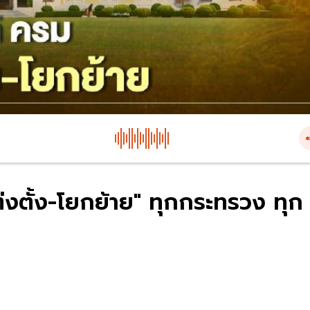
่งตั้ง-โยกย้าย" ทุกกระทรวง ทุก