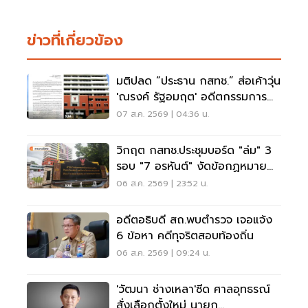
ข่าวที่เกี่ยวข้อง
มติปลด “ประธาน กสทช.” ส่อเค้าวุ่น
'ณรงค์ รัฐอมฤต' อดีตกรรมการ
สรรหาโต้ข้อวินิจฉัย
07 ส.ค. 2569 | 04:36 น.
วิกฤต กสทช.ประชุมบอร์ด "ล่ม" 3
รอบ "7 อรหันต์" งัดข้อกฏหมาย
ไม่มีใครยอมใคร
06 ส.ค. 2569 | 23:52 น.
อดีตอธิบดี สถ.พบตำรวจ เจอแจ้ง
6 ข้อหา คดีทุจริตสอบท้องถิ่น
06 ส.ค. 2569 | 09:24 น.
'วัฒนา ช่างเหลา'ซีด ศาลอุทธรณ์
สั่งเลือกตั้งใหม่ นายก