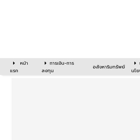
หน้า
การเงิน-การ
อสังหาริมทรัพย์
แรก
ลงทุน
นโย