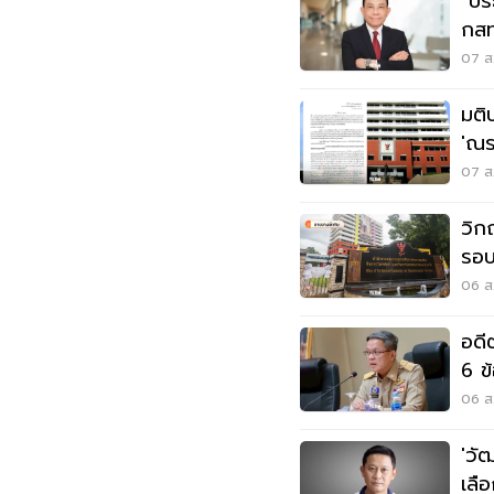
"ปร
กสท
นพ
07 ส.
มติ
'ณร
สรร
07 ส.
วิก
รอบ
ใค
06 ส.
อดี
6 ข
06 ส.
'วั
เลื