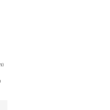
ร)
ร
ถ