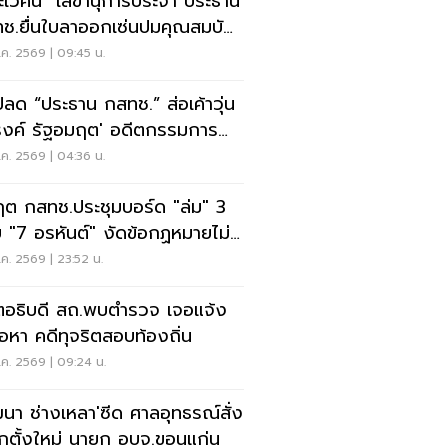
ะเวศน์" เลขานุการประจำ ประธาน
ช.ยื่นใบลาออกเซ่นปมคุณสมบัติ
.สรณ
ค. 2569 | 09:45 น.
ปลด “ประธาน กสทช.” ส่อเค้าวุ่น
งค์ รัฐอมฤต' อดีตกรรมการ
หาโต้ข้อวินิจฉัย
ค. 2569 | 04:36 น.
ฤต กสทช.ประชุมบอร์ด "ล่ม" 3
 "7 อรหันต์" งัดข้อกฏหมายไม่มี
รยอมใคร
ค. 2569 | 23:52 น.
ตอธิบดี สถ.พบตำรวจ เจอแจ้ง
้อหา คดีทุจริตสอบท้องถิ่น
ค. 2569 | 09:24 น.
ฒนา ช่างเหลา'ซีด ศาลอุทธรณ์สั่ง
อกตั้งใหม่ นายก อบจ.ขอนแก่น