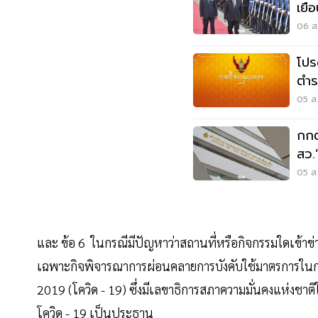
เยื
พลั
06 ส.
โปร
ตำร
วิน
05 ส.
กกต
สว.
หลั
05 ส.
และ ข้อ 6 ในกรณีมีปัญหาว่าสถานที่หรือกิจกรรมใดเข้าข
เฉพาะกิจพิจารณาการผ่อนคลายการบังคับใช้มาตรการในกา
2019 (โควิด - 19) ซึ่งมีเลขาธิการสภาความมั่นคงแห่ง
โควิด - 19 เป็นประธาน