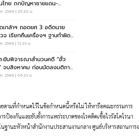
อนไทย ถกปัญหาชายแดน-
งงาน-การค้า
ค. 2569 | 05:20 น.
ดเกล้าฯ ถอดยศ 3 อดีตนาย
วจ เรียกคืนเครื่องฯ ฐานทำผิด
ัยร้ายแรง
ค. 2569 | 12:23 น.
.ยันพิจารณาสำนวนคดี “ฮั้ว
” จบสิงหาคม ก่อนนัดลงมติภาย
ง
ค. 2569 | 09:23 น.
่ายตามที่กำหนดไว้ในข้อกำหนดนี้หรือไม่ ให้หารือคณะกรรมการ
รป้องกันและยับยั้งการแพร่ระบาดของโรคติดเชื้อไวรัสโคโรนา
ชาติในฐานะหัวหน้าสำนักงานประสานงานกลาง ศูนย์บริหารสถานการ