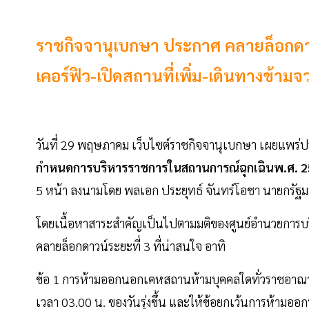
ราชกิจจานุเบกษา ประกาศ คลายล็อกดา
เคอร์ฟิว-เปิดสถานที่เพิ่ม-เดินทางข้ามจว. 
วันที่ 29 พฤษภาคม เว็บไซต์ราชกิจจานุเบกษา เผยแพร่
กำหนดการบริหารราชการในสถานการณ์ฉุกเฉินพ.ศ. 254
5 หน้า ลงนามโดย พลเอก ประยุทธ์ จันทร์โอชา นายกรัฐม
โดยเนื้อหาสาระสำคัญเป็นไปตามมติของศูนย์อำนวยการบริหา
คลายล็อกดาวน์ระยะที่ 3 ที่น่าสนใจ อาทิ
ข้อ 1 การห้ามออกนอกเคหสถานห้ามบุคคลใดทั่วราชอาณาจ
เวลา 03.00 น. ของวันรุ่งขึ้น และให้ข้อยกเว้นการห้าม