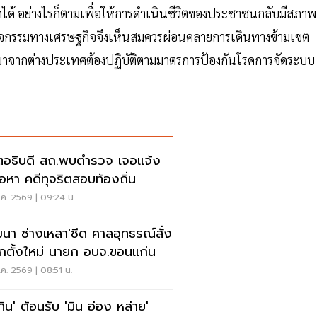
ด้ อย่างไรก็ตามเพื่อให้การดำเนินชีวิตของประชาชนกลับมีสภาพ
เกิดกิจกรรมทางเศรษฐกิจจึงเห็นสมควรผ่อนคลายการเดินทางข้ามเขต
นทางมาจากต่างประเทศต้องปฏิบัติตามมาตรการป้องกันโรคการจัดระบบ
ตอธิบดี สถ.พบตำรวจ เจอแจ้ง
้อหา คดีทุจริตสอบท้องถิ่น
ค. 2569 | 09:24 น.
ฒนา ช่างเหลา'ซีด ศาลอุทธรณ์สั่ง
อกตั้งใหม่ นายก อบจ.ขอนแก่น
ค. 2569 | 08:51 น.
ทิน' ต้อนรับ 'มิน อ่อง หล่าย'