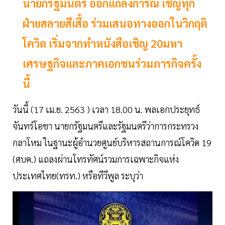
นายกรัฐมนตรี ออกแถลงการณ์ เชิญทุก
ฝ่ายสลายสีเสื้อ ร่วมเสนอทางออกในวิกฤติ
โควิด เริ่มจากทำหนังสือเชิญ 20มหา
เศรษฐกิจและภาคเอกชนร่วมภารกิจครั้ง
นี้
วันนี้ (17 เม.ย. 2563 ) เวลา 18.00 น. พลเอกประยุทธ์
จันทร์โอชา นายกรัฐมนตรีและรัฐมนตรีว่าการกระทรวง
กลาโหม ในฐานะผู้อำนวยศูนย์บริหารสถานการณ์โควิด 19
(ศบค.) แถลงผ่านโทรทัศน์รวมการเฉพาะกิจแห่ง
ประเทศไทย(ทรท.) หรือทีวีพูล ระบุว่า