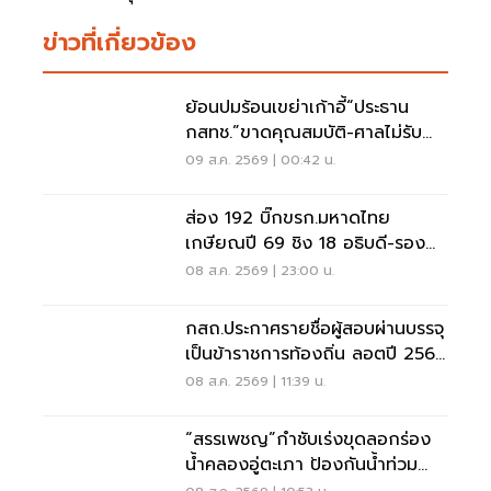
ข่าวที่เกี่ยวข้อง
ย้อนปมร้อนเขย่าเก้าอี้“ประธาน
กสทช.”ขาดคุณสมบัติ-ศาลไม่รับคำ
ฟ้อง
09 ส.ค. 2569 | 00:42 น.
ส่อง 192 บิ๊กขรก.มหาดไทย
เกษียณปี 69 ชิง 18 อธิบดี-รอง
ปลัด-ผู้ว่าฯ
08 ส.ค. 2569 | 23:00 น.
กสถ.ประกาศรายชื่อผู้สอบผ่านบรรจุ
เป็นข้าราชการท้องถิ่น ลอตปี 2568
ใหม่
08 ส.ค. 2569 | 11:39 น.
“สรรเพชญ”กำชับเร่งขุดลอกร่อง
น้ำคลองอู่ตะเภา ป้องกันน้ำท่วม
สงขลา