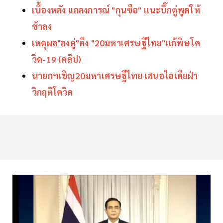
เบื้องหลัง แถลงการณ์ "กุนซือ" แนะบิ๊กตู่พูดให้
ช้าลง
เหตุผล"ลงตู่"ดึง "20มหาเศรษฐีไทย"แก้พิษโค
วิด-19 (คลิป)
นายกฯเชิญ20มหาเศรษฐีไทย เสนอไอเดียฝ่า
วิกฤติโควิด