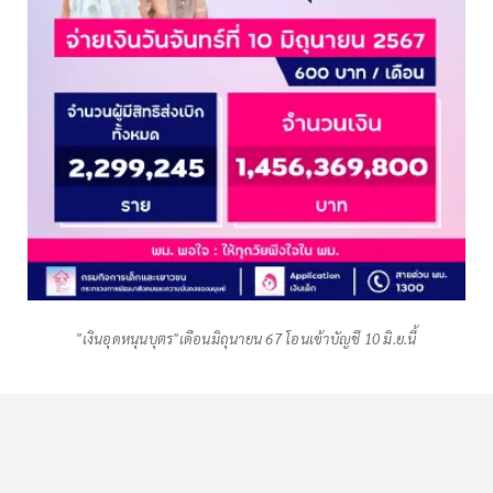
"เงินอุดหนุนบุตร"เดือนมิถุนายน 67 โอนเข้าบัญชี 10 มิ.ย.นี้