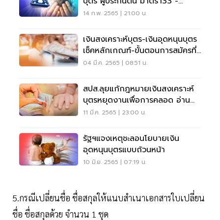
บุตร ผู้ประกันตน มาตรา33 -
มาตรา39 ที่นี่
14 ก.พ. 2565 | 21:00 น.
เงินสงเคราะห์บุตร-เงินอุดหนุนบุตร
เช็คหลักเกณฑ์-ขั้นตอนการสมัครที่
นี่
04 มี.ค. 2565 | 08:51 น.
สปส.ลุยแก้กฎหมายเงินสงเคราะห์
บุตรหยุดงานเพื่อการคลอด อ่าน
ครบจบที่นี่
11 มี.ค. 2565 | 23:00 น.
รัฐฯแจงเหตุชะลอนโยบายเงิน
อุดหนุนบุตรแบบถ้วนหน้า
10 มิ.ย. 2565 | 07:19 น.
5.กรณีเปลี่ยนชื่อ ชื่อสกุลให้แนบสำเนาเอกสารใบเปลี่ยน
ชื่อ ชื่อสกุลด้วย จำนวน 1 ชุด