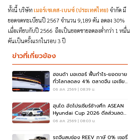
ทั้งนี้ บริษัท
เมอร์เซเดส-เบนซ์ (ประเทศไทย)
จำกัด มี
ยอดจดทะเบียนปี 2567 จำนวน 9,189 คัน ลดลง 30%
เมื่อเทียบกับปี 2566 ถือเป็นยอดขายลดลงต่ำกว่า 1 หมื่น
คันเป็นครั้งแรกในรอบ 3 ปี
ข่าวที่เกี่ยวข้อง
ฮอนด้า มอเตอร์ ฟื้นกำไร-ยอดขาย
ทั่วโลกลดลง 4% ตลาดจีน เอเชีย
ร่วง
06 ส.ค. 2569 | 08:39 น.
ฮุนได อัดโปรเชียร์ช้างศึก ASEAN
Hyundai Cup 2026 ดีลส่วนลด
5 แสน แจกเสื้อทีมชาติไทย
06 ส.ค. 2569 | 08:03 น.
รถจีนสบช่อง REEV ภาษี 0% เชอรี่