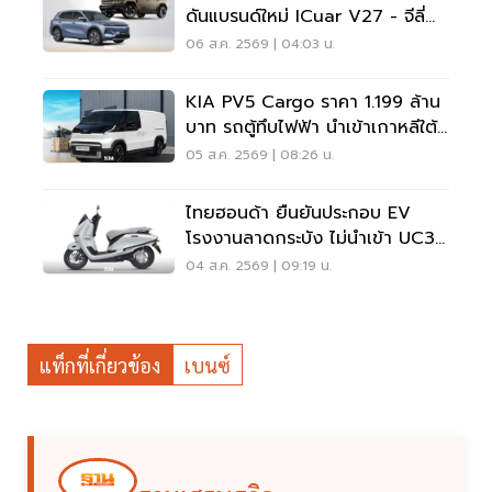
ดันแบรนด์ใหม่ ICuar V27 - จีลี่
ส่ง Starray
06 ส.ค. 2569 | 04:03 น.
KIA PV5 Cargo ราคา 1.199 ล้าน
บาท รถตู้ทึบไฟฟ้า นำเข้าเกาหลีใต้
ภาษี 0%
05 ส.ค. 2569 | 08:26 น.
ไทยฮอนด้า ยืนยันประกอบ EV
โรงงานลาดกระบัง ไม่นำเข้า UC3
เวียดนาม
04 ส.ค. 2569 | 09:19 น.
แท็กที่เกี่ยวข้อง
เบนซ์