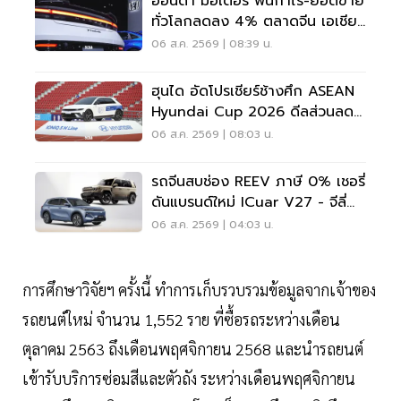
ฮอนด้า มอเตอร์ ฟื้นกำไร-ยอดขาย
ทั่วโลกลดลง 4% ตลาดจีน เอเชีย
ร่วง
06 ส.ค. 2569 | 08:39 น.
ฮุนได อัดโปรเชียร์ช้างศึก ASEAN
Hyundai Cup 2026 ดีลส่วนลด
5 แสน แจกเสื้อทีมชาติไทย
06 ส.ค. 2569 | 08:03 น.
รถจีนสบช่อง REEV ภาษี 0% เชอรี่
ดันแบรนด์ใหม่ ICuar V27 - จีลี่
ส่ง Starray
06 ส.ค. 2569 | 04:03 น.
การศึกษาวิจัยฯ ครั้งนี้ ทำการเก็บรวบรวมข้อมูลจากเจ้าของ
รถยนต์ใหม่ จำนวน 1,552 ราย ที่ซื้อรถระหว่างเดือน
ตุลาคม 2563 ถึงเดือนพฤศจิกายน 2568 และนำรถยนต์
เข้ารับบริการซ่อมสีและตัวถัง ระหว่างเดือนพฤศจิกายน