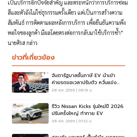
เป็นบริการอีกปัจจัยสำคัญ และตระหนักว่าการบริการซ่อม
สีและตัวถังไม่ใช่ธุรกรรมครั้งเดียว แต่เป็นการสร้างความ
สัมพันธ์ การติดตามผลหลังการบริการ เพื่อยืนยันความพึง
พอใจของลูกค้า มีผลโดยตรงต่อการกลับมาใช้บริการซ้ำ”
นายศิรส กล่าว
ข่าวที่เกี่ยวข้อง
จับตารัฐบาลขึ้นภาษี EV นำเข้า
ค่ายรถขอเวลาปรับตัว หวั่นแข่ง
ยาก พับแผนกลับบ้าน
08 ส.ค. 2569 | 08:19 น.
รีวิว Nissan Kicks รุ่นใหม่ปี 2026
ปรับครั้งใหญ่ ท้าทาย EV
08 ส.ค. 2569 | 01:32 น.