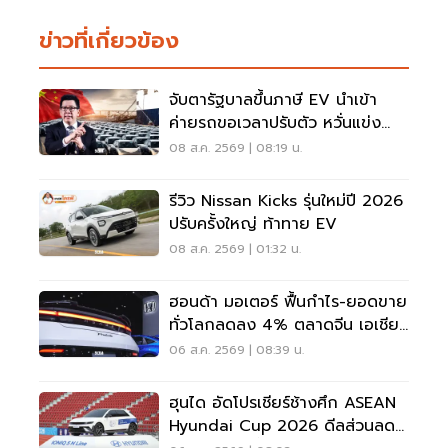
ข่าวที่เกี่ยวข้อง
จับตารัฐบาลขึ้นภาษี EV นำเข้า
ค่ายรถขอเวลาปรับตัว หวั่นแข่ง
ยาก พับแผนกลับบ้าน
08 ส.ค. 2569 | 08:19 น.
รีวิว Nissan Kicks รุ่นใหม่ปี 2026
ปรับครั้งใหญ่ ท้าทาย EV
08 ส.ค. 2569 | 01:32 น.
ฮอนด้า มอเตอร์ ฟื้นกำไร-ยอดขาย
ทั่วโลกลดลง 4% ตลาดจีน เอเชีย
ร่วง
06 ส.ค. 2569 | 08:39 น.
ฮุนได อัดโปรเชียร์ช้างศึก ASEAN
Hyundai Cup 2026 ดีลส่วนลด