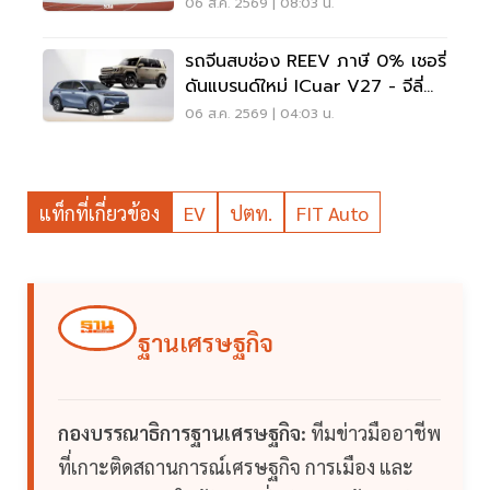
5 แสน แจกเสื้อทีมชาติไทย
06 ส.ค. 2569 | 08:03 น.
รถจีนสบช่อง REEV ภาษี 0% เชอรี่
ดันแบรนด์ใหม่ ICuar V27 - จีลี่
ส่ง Starray
06 ส.ค. 2569 | 04:03 น.
แท็กที่เกี่ยวข้อง
EV
ปตท.
FIT Auto
ฐานเศรษฐกิจ
กองบรรณาธิการฐานเศรษฐกิจ:
ทีมข่าวมืออาชีพ
ที่เกาะติดสถานการณ์เศรษฐกิจ การเมือง และ