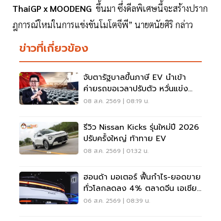
ThaiGP x MOODENG
ขึ้นมา ซึ่งดีลพิเศษนี้จะสร้างปราก
ฎการณ์ใหม่ในการแข่งขันโมโตจีพี” นายตนัยศิริ กล่าว
ข่าวที่เกี่ยวข้อง
จับตารัฐบาลขึ้นภาษี EV นำเข้า
ค่ายรถขอเวลาปรับตัว หวั่นแข่ง
ยาก พับแผนกลับบ้าน
08 ส.ค. 2569 | 08:19 น.
รีวิว Nissan Kicks รุ่นใหม่ปี 2026
ปรับครั้งใหญ่ ท้าทาย EV
08 ส.ค. 2569 | 01:32 น.
ฮอนด้า มอเตอร์ ฟื้นกำไร-ยอดขาย
ทั่วโลกลดลง 4% ตลาดจีน เอเชีย
ร่วง
06 ส.ค. 2569 | 08:39 น.