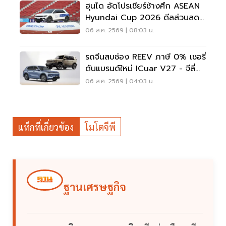
ฮุนได อัดโปรเชียร์ช้างศึก ASEAN
Hyundai Cup 2026 ดีลส่วนลด
5 แสน แจกเสื้อทีมชาติไทย
06 ส.ค. 2569 | 08:03 น.
รถจีนสบช่อง REEV ภาษี 0% เชอรี่
ดันแบรนด์ใหม่ ICuar V27 - จีลี่
ส่ง Starray
06 ส.ค. 2569 | 04:03 น.
แท็กที่เกี่ยวข้อง
โมโตจีพี
ฐานเศรษฐกิจ