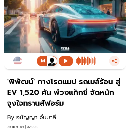
'พิพัฒน์' กางโรดแมป รถเมล์ร้อน สู่
EV 1,520 คัน พ่วงแท็กซี่ จัดหนัก
จูงใจทรานส์ฟอร์ม
By
อนัญญา จั่นมาลี
25 เม.ย. 69 | 02:00 น.