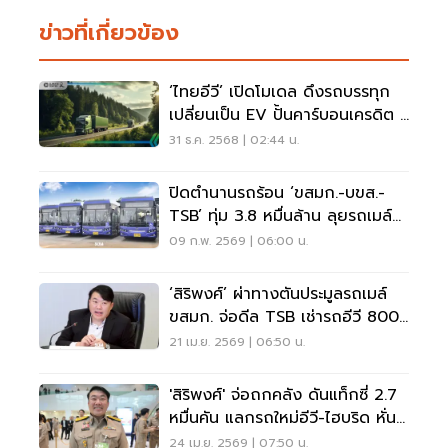
ข่าวที่เกี่ยวข้อง
‘ไทยอีวี’ เปิดโมเดล ดึงรถบรรทุก
เปลี่ยนเป็น EV ปั้นคาร์บอนเครดิต 1
ล้านตัน ขายสวิส
31 ธ.ค. 2568 | 02:44 น.
ปิดตำนานรถร้อน ‘ขสมก.-บขส.-
TSB’ ทุ่ม 3.8 หมื่นล้าน ลุยรถเมล์อี
วี
09 ก.พ. 2569 | 06:00 น.
‘สิริพงศ์’ ผ่าทางตันประมูลรถเมล์
ขสมก. จ่อดีล TSB เช่ารถอีวี 800
คัน สางปัญหาขาดแคลนรถ
21 เม.ย. 2569 | 06:50 น.
'สิริพงศ์' จ่อถกคลัง ดันแท็กซี่ 2.7
หมื่นคัน แลกรถใหม่อีวี-ไฮบริด หั่น
ภาษีล้อเลื่อน 80%
24 เม.ย. 2569 | 07:50 น.