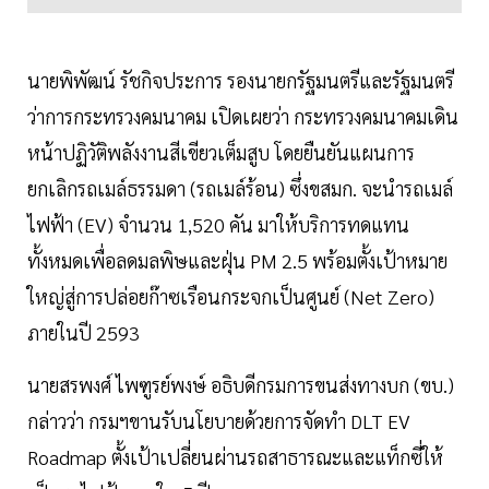
นายพิพัฒน์ รัชกิจประการ รองนายกรัฐมนตรีและรัฐมนตรี
ว่าการกระทรวงคมนาคม เปิดเผยว่า กระทรวงคมนาคมเดิน
หน้าปฏิวัติพลังงานสีเขียวเต็มสูบ โดยยืนยันแผนการ
ยกเลิกรถเมล์ธรรมดา (รถเมล์ร้อน) ซึ่งขสมก. จะนำรถเมล์
ไฟฟ้า (EV) จำนวน 1,520 คัน มาให้บริการทดแทน
ทั้งหมดเพื่อลดมลพิษและฝุ่น PM 2.5 พร้อมตั้งเป้าหมาย
ใหญ่สู่การปล่อยก๊าซเรือนกระจกเป็นศูนย์ (Net Zero)
ภายในปี 2593
นายสรพงศ์ ไพฑูรย์พงษ์ อธิบดีกรมการขนส่งทางบก (ขบ.)
กล่าวว่า กรมฯขานรับนโยบายด้วยการจัดทำ DLT EV
Roadmap ตั้งเป้าเปลี่ยนผ่านรถสาธารณะและแท็กซี่ให้