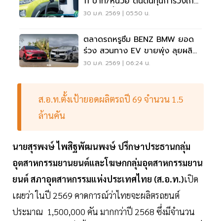
11 บาท/หน่วย ดันต้นทุนการวิ่งใกล้
เคียงรถนํ้ามัน
30 ม.ค. 2569 | 05:50 น.
ตลาดรถหรูซึม BENZ BMW ยอด
ร่วง สวนทาง EV ขายพุ่ง ลุยผลิต
ไทย-นำเข้าจีน
30 ม.ค. 2569 | 06:24 น.
ส.อ.ท.ตั้งเป้ายอดผลิตรถปี 69 จำนวน 1.5
ล้านคัน
นายสุรพงษ์ ไพสิฐพัฒนพงษ์ ปรึกษาประธานกลุ่ม
อุตสาหกรรมยานยนต์และโฆษกกลุ่มอุตสาหกรรมยาน
ยนต์ สภาอุตสาหกรรมแห่งประเทศไทย (ส.อ.ท.)
เปิด
เผยว่า ในปี 2569 คาดการณ์ว่าไทยจะผลิตรถยนต์
ประมาณ 1,500,000 คัน มากกว่าปี 2568 ซึ่งมีจำนวน