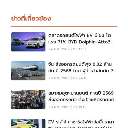
ข่าวที่เกี่ยวข้อง
ตลาดรถยนต์ไฟฟ้า EV ปี’68 โต
แรง 71% BYD Dolphin-Atto3
ขึ้นราคา 1.5 แสนบาท
24 ม.ค. 2569 | 03:37 น.
จีน ส่งออกรถยนต์พุ่ง 8.32 ล้าน
คัน ปี 2568 ไทย ผู้นำเข้าอันดับ 7
กลุ่ม NEV
26 ม.ค. 2569 | 07:24 น.
สมาคมอุตฯยานยนต์ คาดปี 2569
ส่งออกทรงตัว ตั้งเป้าผลิตรถยนต์
1.5 ล้านคัน
28 ม.ค. 2569 | 10:05 น.
EV ระสํ่า! ค่าชาร์จไฟฟ้าจ่อขึ้นราคา