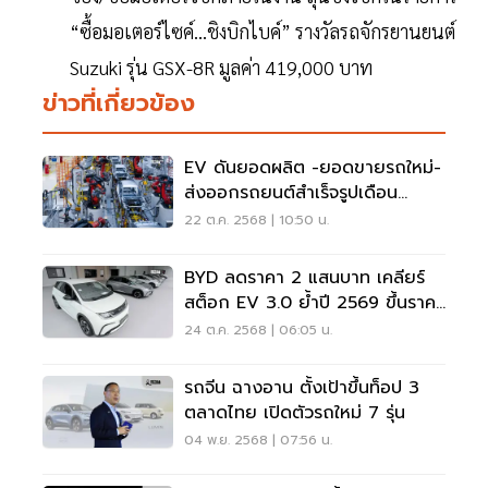
“ซื้อมอเตอร์ไซค์…ชิงบิกไบค์” รางวัลรถจักรยานยนต์
Suzuki รุ่น GSX-8R มูลค่า 419,000 บาท
ข่าวที่เกี่ยวข้อง
EV ดันยอดผลิต -ยอดขายรถใหม่-
ส่งออกรถยนต์สำเร็จรูปเดือน
ก.ย.68 พุ่ง
22 ต.ค. 2568 | 10:50 น.
BYD ลดราคา 2 แสนบาท เคลียร์
สต็อก EV 3.0 ย้ำปี 2569 ขึ้นราคา
รถใหม่
24 ต.ค. 2568 | 06:05 น.
รถจีน ฉางอาน ตั้งเป้าขึ้นท็อป 3
ตลาดไทย เปิดตัวรถใหม่ 7 รุ่น
04 พ.ย. 2568 | 07:56 น.