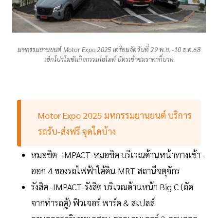
มหกรรมยานยนต์ Motor Expo 2025 เตรียมจัดวันที่ 29 พ.ย. -10 ธ.ค.68
เช็กโปรโมชันกิจกรรมไฮไลต์ บัตรเข้าชมราคากี่บาท
Motor Expo 2025 มหกรรมยานยนต์ บริการ
รถรับ-ส่งฟรี จุดใดบ้าง
หมอชิต -IMPACT-หมอชิต บริเวณด้านหน้าทางเข้า -
ออก 4 ของรถไฟฟ้าใต้ดิน MRT สถานีจตุจักร
รังสิต -IMPACT-รังสิต บริเวณด้านหน้า Big C (ถัด
จากท่ารถตู้) ฟิวเจอร์ พาร์ค & สเปลล์