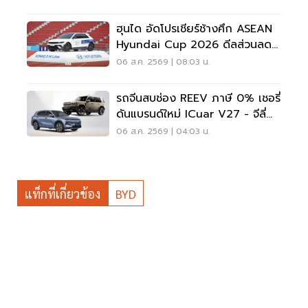
ฮุนได อัดโปรเชียร์ช้างศึก ASEAN
Hyundai Cup 2026 ดีลส่วนลด
5 แสน แจกเสื้อทีมชาติไทย
06 ส.ค. 2569 | 08:03 น.
รถจีนสบช่อง REEV ภาษี 0% เชอรี่
ดันแบรนด์ใหม่ ICuar V27 - จีลี่
ส่ง Starray
06 ส.ค. 2569 | 04:03 น.
แท็กที่เกี่ยวข้อง
BYD