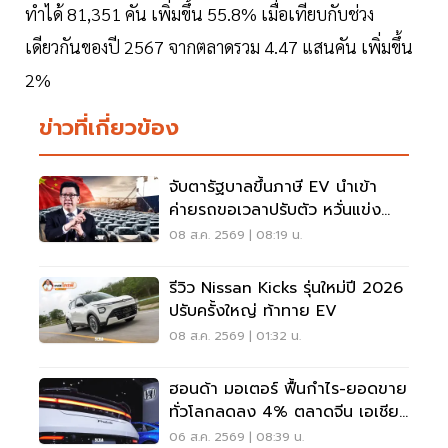
ทำได้ 81,351 คัน เพิ่มขึ้น 55.8% เมื่อเทียบกับช่วง
เดียวกันของปี 2567 จากตลาดรวม 4.47 แสนคัน เพิ่มขึ้น
2%
ข่าวที่เกี่ยวข้อง
จับตารัฐบาลขึ้นภาษี EV นำเข้า
ค่ายรถขอเวลาปรับตัว หวั่นแข่ง
ยาก พับแผนกลับบ้าน
08 ส.ค. 2569 | 08:19 น.
รีวิว Nissan Kicks รุ่นใหม่ปี 2026
ปรับครั้งใหญ่ ท้าทาย EV
08 ส.ค. 2569 | 01:32 น.
ฮอนด้า มอเตอร์ ฟื้นกำไร-ยอดขาย
ทั่วโลกลดลง 4% ตลาดจีน เอเชีย
ร่วง
06 ส.ค. 2569 | 08:39 น.