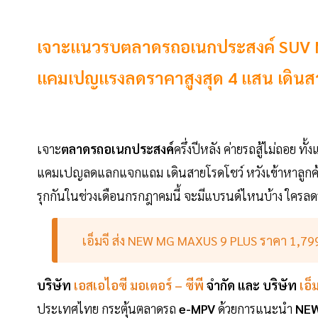
เจาะแนวรบตลาดรถอเนกประสงค์ SUV MPV 
แคมเปญแรงลดราคาสูงสุด 4 แสน เดินสายโร
เจาะ
ตลาดรถอเนกประสงค์
ครึ่งปีหลัง ค่ายรถสู้ไม่ถอย ท
แคมเปญลดแลกแจกแถม เดินสายโรดโชว์ หวังเข้าหาลูกค้า แ
รุกกันในช่วงเดือนกรกฎาคมนี้ จะมีแบรนด์ไหนบ้าง ใครลดร
เอ็มจี ส่ง NEW MG MAXUS 9 PLUS ราคา 1,7
บริษัท
เอสเอไอซี มอเตอร์ – ซีพี
จำกัด และ บริษัท
เอ็
ประเทศไทย กระตุ้นตลาดรถ
e-MPV
ด้วยการแนะนำ
NEW