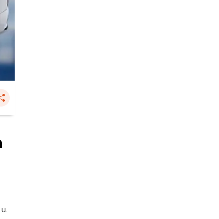
ด
 น.