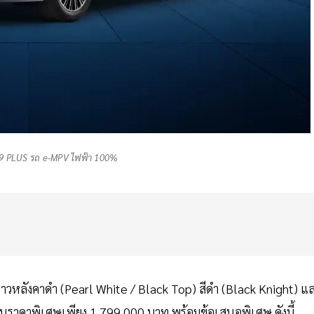
 PLUS รถ e-MPV ไฟฟ้า 100%
่ สีขาวหลังคาดำ (Pearl White / Black Top) สีดำ (Black Knight) แ
ในราคาพิเศษเพียง 1,799,000 บาท พร้อมข้อเสนอพิเศษ ดังนี้