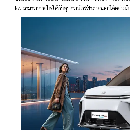
kW สามารถจ่ายไฟให้กับอุปกรณ์ไฟฟ้าภายนอกได้อย่างมี