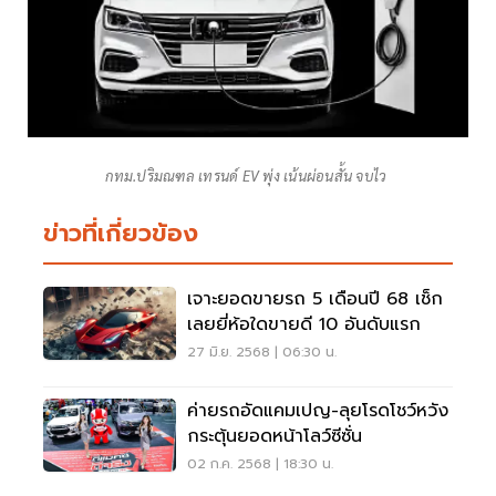
กทม.ปริมณฑล เทรนด์ EV พุ่ง เน้นผ่อนสั้น จบไว
ข่าวที่เกี่ยวข้อง
เจาะยอดขายรถ 5 เดือนปี 68 เช็ก
เลยยี่ห้อใดขายดี 10 อันดับแรก
27 มิ.ย. 2568 | 06:30 น.
ค่ายรถอัดแคมเปญ-ลุยโรดโชว์หวัง
กระตุ้นยอดหน้าโลว์ซีซั่น
02 ก.ค. 2568 | 18:30 น.