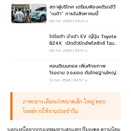
สภาผู้บริโภค เตรียมฟ้องคดีรถอีวี
“เนต้า” ภายในสิงหาคมนี้
06 ก.ค. 2568 | 09:21 น.
โตโยต้า นำเข้า EV ญี่ปุ่น Toyota
BZ4X เปิดตัวปิกอัพไฮลักซ์ โฉม
ใหม่ ดีเซล-ไฟฟ้า ต.ค.นี้
09 ก.ค. 2568 | 05:51 น.
คอนติเนนทอล เพิ่มศักยภาพ
โรงงาน จ.ระยอง ดันไทยฐานใหญ่
ผลิตยางรถยนต์ในเอเชีย
12 ก.ค. 2568 | 04:57 น.
ภาคกลาง เลือกเก๋งขนาดเล็ก-ใหญ่ ตอบ
โจทย์การใช้งานประจำวัน
นอกเหนือจากกรุงเทพมหานครและปริมณฑล ความนิยม