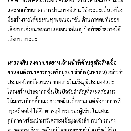
ไฟฟ้า หรือ EV
มีเพิ่มขึ้น ขณะที่ภาคเหนือ นิยม
รถกระบะ
และรถเก๋ง
ขนาดกลาง ส่วนภาคอีสาน ใช้กระบะเป็นเครื่อง
มือสร้างรายได้ของคนทุกเจเนอเรชัน ด้านภาคตะวันออก
เลือกรถเก๋งขนาดกลางและขนาดใหญ่ ปิดท้ายด้วยภาคใต้
เลือกรถกระบะ
นายคงสิน คงคา ประธานเจ้าหน้าที่ด้านธุรกิจสินเชื่อ
ยานยนต์ ธนาคารกรุงศรีอยุธยา จำกัด (มหาชน)
กล่าวว่า
ประเทศไทยมีความหลากหลายในเชิงภูมิประเทศและ
โครงสร้างประชากร ซึ่งเป็นปัจจัยสำคัญที่ส่งผลต่อแนว
โน้มการเลือกซื้อและการขอสินเชื่อยานยนต์ ซึ่งจากการที่
กรุงศรี ออโต้ ได้ศึกษาพฤติกรรมของผู้ใช้รถในแต่ละ
ภูมิภาค พร้อมนำมาวิเคราะห์ข้อมูลเชิงลึก พบว่า รถเก๋ง
ขนาดกลาง ถึงขนาดใหญ่ โดยเฉพาะ
กลุ่มไฮบริด
ได้รับ