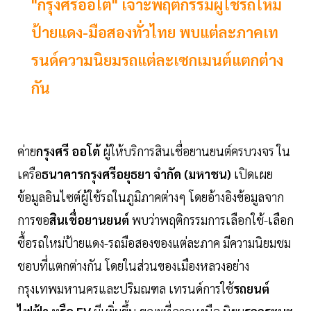
"กรุงศรีออโต้" เจาะพฤติกรรมผู้ใช้รถใหม่
ป้ายแดง-มือสองทั่วไทย พบแต่ละภาคเท
รนด์ความนิยมรถแต่ละเซกเมนต์แตกต่าง
กัน
ค่าย
กรุงศรี ออโต้
ผู้ให้บริการสินเชื่อยานยนต์ครบวงจร ใน
เครือ
ธนาคารกรุงศรีอยุธยา จำกัด (มหาชน)
เปิดเผย
ข้อมูลอินไซต์ผู้ใช้รถในภูมิภาคต่างๆ โดยอ้างอิงข้อมูลจาก
การขอ
สินเชื่อยานยนต์
พบว่าพฤติกรรมการเลือกใช้-เลือก
ซื้อรถใหม่ป้ายแดง-รถมือสองของแต่ละภาค มีความนิยมชม
ชอบที่แตกต่างกัน โดยในส่วนของเมืองหลวงอย่าง
กรุงเทพมหานครและปริมณฑล เทรนด์การใช้
รถยนต์