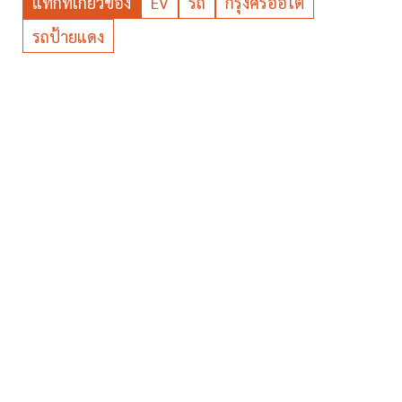
แท็กที่เกี่ยวข้อง
EV
รถ
กรุงศรีออโต้
รถป้ายแดง